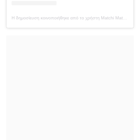
Η δημοσίευση κοινοποιήθηκε από το χρήστη Matchi Matchi Profiterole (@matchi.matchi.profiterole)