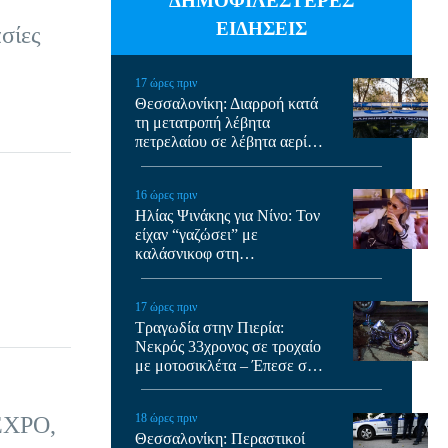
ΔΗΜΟΦΙΛΕΣΤΕΡΕΣ
ΕΙΔΗΣΕΙΣ
σίες
17 ώρες πριν
Θεσσαλονίκη: Διαρροή κατά
τη μετατροπή λέβητα
πετρελαίου σε λέβητα αερίου
σε σπίτι – Δύο συλλήψεις
16 ώρες πριν
Ηλίας Ψινάκης για Νίνο: Τον
είχαν “γαζώσει” με
καλάσνικοφ στη
Θεσσαλονίκη, ήταν
τρομοκρατημένος για πολύ
17 ώρες πριν
καιρό, έτρεχε στις εκκλησίες
Τραγωδία στην Πιερία:
Νεκρός 33χρονος σε τροχαίο
με μοτοσικλέτα – Έπεσε σε
αρδευτικό κανάλι
18 ώρες πριν
EXPO,
Θεσσαλονίκη: Περαστικοί