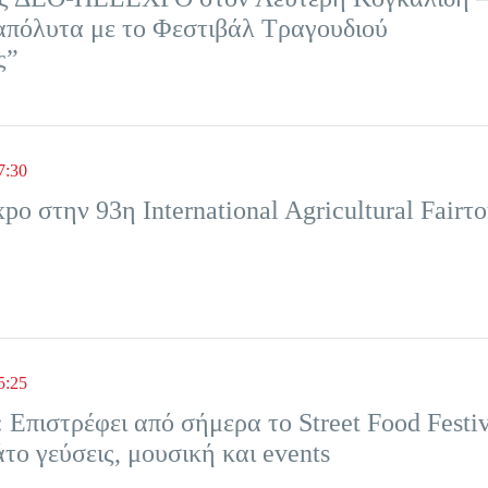
απόλυτα με το Φεστιβάλ Τραγουδιού
ς”
7:30
o στην 93η International Agricultural Fairτ
5:25
Επιστρέφει από σήμερα το Street Food Festiv
ο γεύσεις, μουσική και events