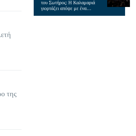
του Σωτήρος: Η Καλαμαριά
γιορτάζει απόψε με ένα
μεγάλο ποντιακό γλέντι
λετή
ρο της