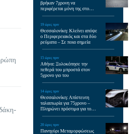
βρήκαν 7χρονη να
περιφέρεται μόνη της στο
κέντρο – Χειροπέδες στον
πατέρα της
19 ώρες πριν
Θεσσαλονίκη: Κλείνει απόψε
ο Περιφερειακός και στα δύο
ρεύματα – Σε ποια σημεία
15 ώρες πριν
υρώπη
Αθήνα: Ξυλοκόπησε την
πεθερά του μπροστά στον
5χρονο γιο του
14 ώρες πριν
Θεσσαλονίκη: Απίστευτη
ταλαιπωρία για 75χρονο –
δάκη-
Πληρώνει πρόστιμα για το
κλεμμένο ΙΧ του
20 ώρες πριν
Πανηγύρι Μεταμορφώσεως