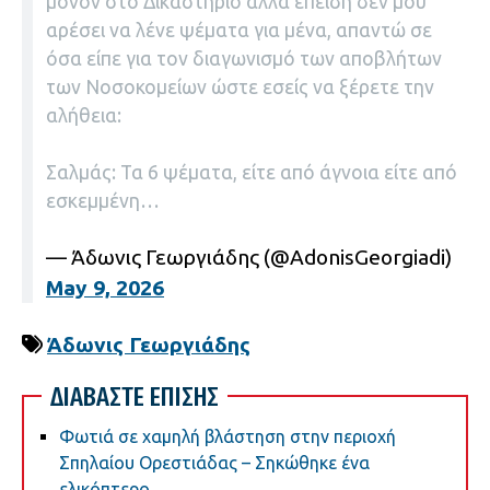
μόνον στο Δικαστήριο αλλά επειδή δεν μου
αρέσει να λένε ψέματα για μένα, απαντώ σε
όσα είπε για τον διαγωνισμό των αποβλήτων
των Νοσοκομείων ώστε εσείς να ξέρετε την
αλήθεια:
Σαλμάς: Τα 6 ψέματα, είτε από άγνοια είτε από
εσκεμμένη…
— Άδωνις Γεωργιάδης (@AdonisGeorgiadi)
May 9, 2026
Άδωνις Γεωργιάδης
ΔΙΑΒΑΣΤΕ ΕΠΙΣΗΣ
Φωτιά σε χαμηλή βλάστηση στην περιοχή
Σπηλαίου Ορεστιάδας – Σηκώθηκε ένα
ελικόπτερο