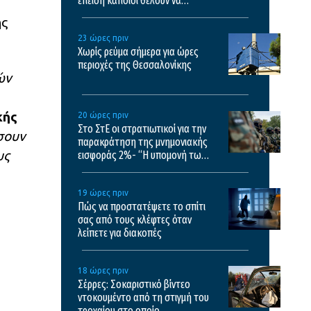
επειδή κάποιοι θέλουν να
σχολιάσουν
ης
23 ώρες πριν
Χωρίς ρεύμα σήμερα για ώρες
περιοχές της Θεσσαλονίκης
ών
κής
20 ώρες πριν
Στο ΣτΕ οι στρατιωτικοί για την
σουν
παρακράτηση της μνημονιακής
υς
εισφοράς 2%- “Η υπομονή των
στρατιωτικών έχει εξαντληθεί”
19 ώρες πριν
Πώς να προστατέψετε το σπίτι
σας από τους κλέφτες όταν
λείπετε για διακοπές
18 ώρες πριν
Σέρρες: Σοκαριστικό βίντεο
ντοκουμέντο από τη στιγμή του
τροχαίου στο οποίο