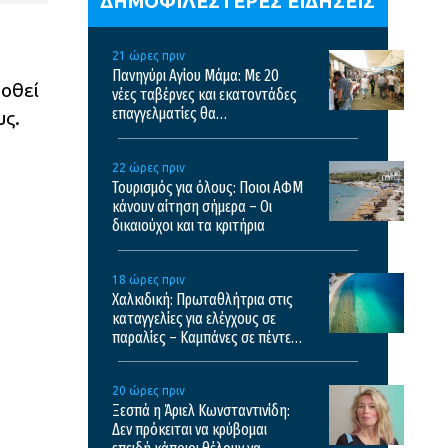
ΔΗΜΟΦΙΛΕΣΤΕΡΕΣ ΕΙΔΗΣΕΙΣ
21 ώρες πριν
Πανηγύρι Αγίου Μάμα: Με 20
δοθεί
νέες ταβέρνες και εκατοντάδες
επαγγελματίες θα
υς.
πραγματοποιηθεί το φετινό
πανηγύρι
22 ώρες πριν
Τουρισμός για όλους: Ποιοι ΑΦΜ
κάνουν αίτηση σήμερα – Οι
δικαιούχοι και τα κριτήρια
18 ώρες πριν
Χαλκιδική: Πρωταθλήτρια στις
καταγγελίες για ελέγχους σε
παραλίες – Καμπάνες σε πέντε
επιχειρήσεις
20 ώρες πριν
Ξεσπά η Άριελ Κωνσταντινίδη:
Δεν πρόκειται να κρύβομαι