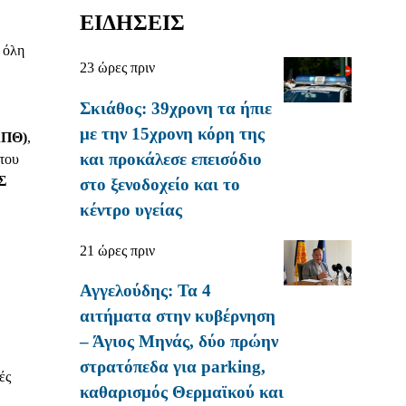
ΕΙΔΗΣΕΙΣ
 όλη
23 ώρες πριν
Σκιάθος: 39χρονη τα ήπιε
με την 15χρονη κόρη της
ΑΠΘ)
,
και προκάλεσε επεισόδιο
 του
Σ
στο ξενοδοχείο και το
κέντρο υγείας
21 ώρες πριν
Αγγελούδης: Τα 4
αιτήματα στην κυβέρνηση
– Άγιος Μηνάς, δύο πρώην
στρατόπεδα για parking,
ές
καθαρισμός Θερμαϊκού και