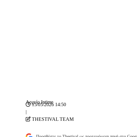
Αρχείο Intime
15/05/2026 14:50
|
THESTIVAL TEAM
Προσθέστε το Thestival ως προτεινόμενη πηγή στο Goog