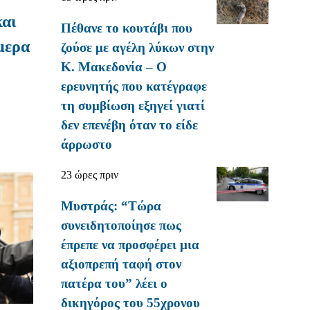
και
Πέθανε το κουτάβι που
μερα
ζούσε με αγέλη λύκων στην
Κ. Μακεδονία – Ο
ερευνητής που κατέγραφε
τη συμβίωση εξηγεί γιατί
δεν επενέβη όταν το είδε
άρρωστο
23 ώρες πριν
Μυστράς: “Τώρα
συνειδητοποίησε πως
έπρεπε να προσφέρει μια
αξιοπρεπή ταφή στον
πατέρα του” λέει ο
δικηγόρος του 55χρονου