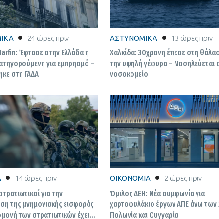
ΙΚΑ
24 ώρες πριν
ΑΣΤΥΝΟΜΙΚΑ
13 ώρες πριν
arfin: Έφτασε στην Ελλάδα η
Χαλκίδα: 30χρονη έπεσε στη θάλα
ατηγορούμενη για εμπρησμό –
την υψηλή γέφυρα – Νοσηλεύεται 
κε στη ΓΑΔΑ
νοσοκομείο
Α
14 ώρες πριν
ΟΙΚΟΝΟΜΙΑ
2 ώρες πριν
 στρατιωτικοί για την
Όμιλος ΔΕΗ: Νέα συμφωνία για
ση της μνημονιακής εισφοράς
χαρτοφυλάκιο έργων ΑΠΕ άνω των 
ομονή των στρατιωτικών έχει
Πολωνία και Ουγγαρία