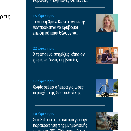
παραλίες – Καμπάνες σε πέντε
επιχειρήσεις
ρεις
15 ώρες πριν
Ξεσπά η Άριελ Κωνσταντινίδη:
Δεν πρόκειται να κρύβομαι
επειδή κάποιοι θέλουν να
σχολιάσουν
22 ώρες πριν
9 τρόποι να στηρίξεις κάποιον
χωρίς να δίνεις συμβουλές
17 ώρες πριν
Χωρίς ρεύμα σήμερα για ώρες
περιοχές της Θεσσαλονίκης
14 ώρες πριν
Στο ΣτΕ οι στρατιωτικοί για την
παρακράτηση της μνημονιακής
εισφοράς 2%- “Η υπομονή των