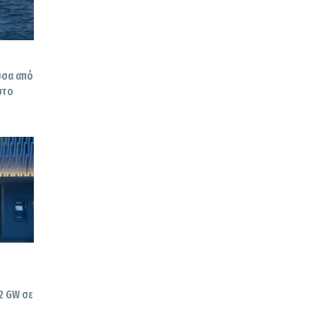
σσα από
στο
2 GW σε