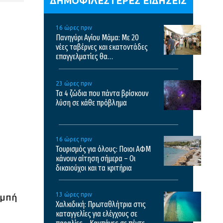
ΔΗΜΟΦΙΛΕΣΤΕΡΕΣ ΕΙΔΗΣΕΙΣ
16 ώρες πριν
Πανηγύρι Αγίου Μάμα: Με 20
νέες ταβέρνες και εκατοντάδες
επαγγελματίες θα
πραγματοποιηθεί το φετινό
πανηγύρι
23 ώρες πριν
Τα 4 ζώδια που πάντα βρίσκουν
λύση σε κάθε πρόβλημα
16 ώρες πριν
Τουρισμός για όλους: Ποιοι ΑΦΜ
κάνουν αίτηση σήμερα – Οι
δικαιούχοι και τα κριτήρια
13 ώρες πριν
ομπή
Χαλκιδική: Πρωταθλήτρια στις
καταγγελίες για ελέγχους σε