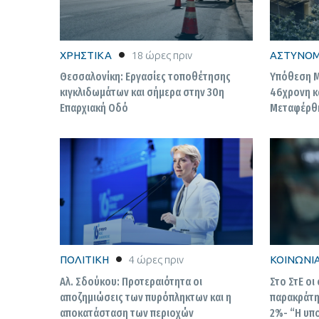
ΧΡΗΣΤΙΚΑ
18 ώρες πριν
ΑΣΤΥΝΟΜ
Θεσσαλονίκη: Εργασίες τοποθέτησης
Υπόθεση M
κιγκλιδωμάτων και σήμερα στην 30η
46χρονη κ
Επαρχιακή Οδό
Μεταφέρθη
ΠΟΛΙΤΙΚΗ
4 ώρες πριν
ΚΟΙΝΩΝΙ
Αλ. Σδούκου: Προτεραιότητα οι
Στο ΣτΕ οι
αποζημιώσεις των πυρόπληκτων και η
παρακράτη
αποκατάσταση των περιοχών
2%- “Η υπ