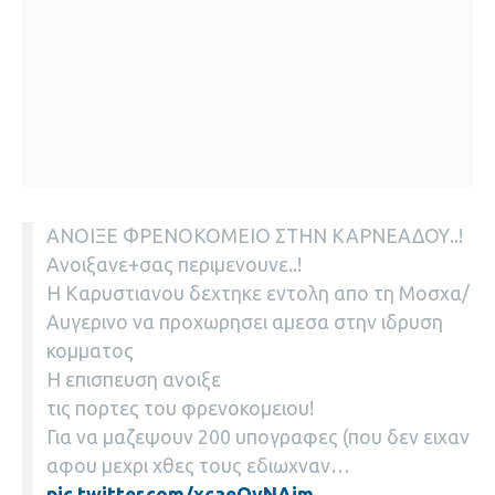
ΑΝΟΙΞΕ ΦΡΕΝΟΚΟΜΕΙΟ ΣΤΗΝ ΚΑΡΝΕΑΔΟΥ..!
Ανοιξανε+σας περιμενουνε..!
Η Καρυστιανου δεχτηκε εντολη απο τη Μοσχα/
Αυγερινο να προχωρησει αμεσα στην ιδρυση
κομματος
Η επισπευση ανοιξε
τις πορτες του φρενοκομειου!
Για να μαζεψουν 200 υπογραφες (που δεν ειχαν
αφου μεχρι χθες τους εδιωχναν…
pic.twitter.com/xcaeQyNAjm