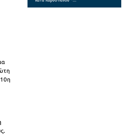
“Διαπιστώσαμε συγκέντρωση
αποφασιστικών αρμοδιοτήτων
σε περιορισμένο κύκλο”
ια
ρώτη
 10η
η
ς.