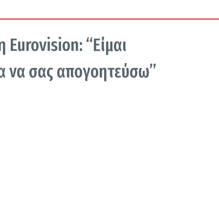
 Eurovision: “Είμαι
λα να σας απογοητεύσω”