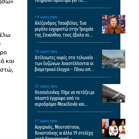
Πληρώνει πρόστιμα για το
ρήσω»
κλεμμένο ΙΧ του
19 ώρες πριν
Αλέξανδρος Τσουβέλας: Ένα
μεγάλο ευχαριστώ στην Τροχαία
Θέλω
της Ζακύνθου, τους έβαλα σε
μπελάδες
υ
ερο
16 ώρες πριν
Ατέλειωτες ουρές στο τελωνείο
ά και
των Ευζώνων: Αναστέλλονται οι
ιστώ,
βιομετρικοί έλεγχοι – Πάνω από
35.000 διελεύσεις την ημέρα
23 ώρες πριν
Θεσσαλονίκη: Πήγε να πετάξει με
πλαστό έγγραφο από το
αεροδρόμιο Μακεδονία και
κατέληξε με χειροπέδες
17 ώρες πριν
Αυγερινός, Μουτσάτσου,
Κοκοτσάκης κι άλλα 19 στελέχη
κατά Καρυστιανού –