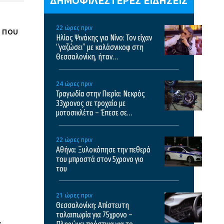
ΔΗΜΟΦΙΛΕΣΤΕΡΕΣ ΕΙΔΗΣΕΙΣ
22 ώρες πριν
 που
Ηλίας Ψινάκης για Νίνο: Τον είχαν
“γαζώσει” με καλάσνικοφ στη
Θεσσαλονίκη, ήταν
τρομοκρατημένος για πολύ
καιρό, έτρεχε στις εκκλησίες
24 ώρες πριν
Τραγωδία στην Πιερία: Νεκρός
33χρονος σε τροχαίο με
μοτοσικλέτα – Έπεσε σε
αρδευτικό κανάλι
22 ώρες πριν
Αθήνα: Ξυλοκόπησε την πεθερά
του μπροστά στον 5χρονο γιο
του
21 ώρες πριν
Θεσσαλονίκη: Απίστευτη
ταλαιπωρία για 75χρονο –