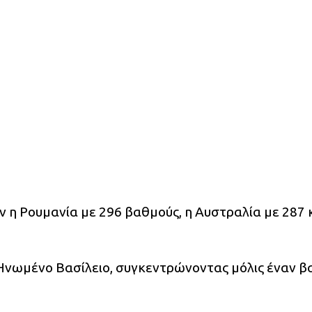
η Ρουμανία με 296 βαθμούς, η Αυστραλία με 287 κ
Ηνωμένο Βασίλειο, συγκεντρώνοντας μόλις έναν β