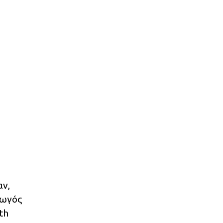
αν,
γωγός
th