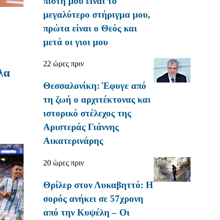
πίστη μου είναι το
μεγαλύτερο στήριγμα μου,
πρώτα είναι ο Θεός και
μετά οι γιοι μου
22 ώρες πριν
λα
Θεσσαλονίκη: Έφυγε από
τη ζωή ο αρχιτέκτονας και
ιστορικό στέλεχος της
ω
Αριστεράς Γιάννης
Αικατερινάρης
20 ώρες πριν
Θρίλερ στον Λυκαβηττό: Η
σορός ανήκει σε 57χρονη
από την Κυψέλη – Οι