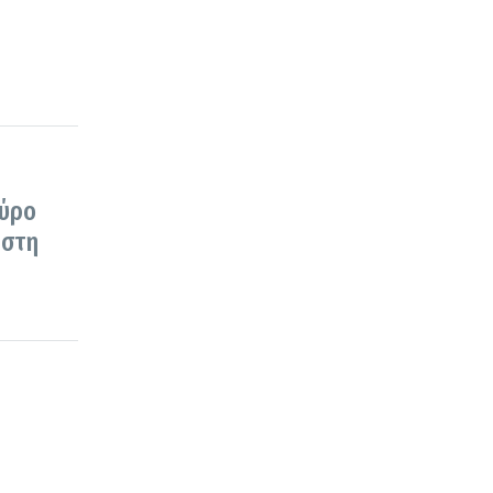
Σύρο
 στη