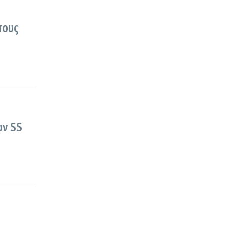
τους
ων SS