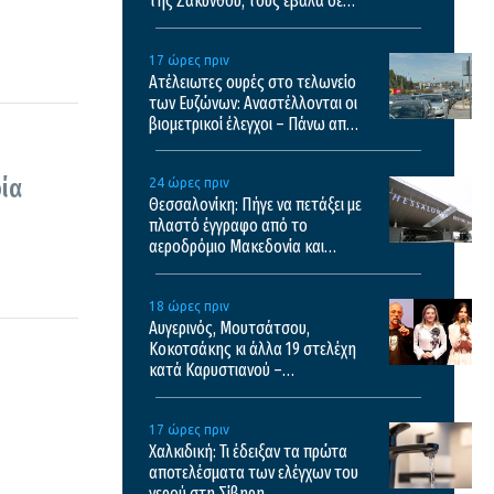
της Ζακύνθου, τους έβαλα σε
μπελάδες
17 ώρες πριν
Ατέλειωτες ουρές στο τελωνείο
των Ευζώνων: Αναστέλλονται οι
βιομετρικοί έλεγχοι – Πάνω από
35.000 διελεύσεις την ημέρα
ία
24 ώρες πριν
Θεσσαλονίκη: Πήγε να πετάξει με
πλαστό έγγραφο από το
αεροδρόμιο Μακεδονία και
κατέληξε με χειροπέδες
18 ώρες πριν
Αυγερινός, Μουτσάτσου,
Κοκοτσάκης κι άλλα 19 στελέχη
κατά Καρυστιανού –
“Διαπιστώσαμε συγκέντρωση
αποφασιστικών αρμοδιοτήτων
17 ώρες πριν
σε περιορισμένο κύκλο”
Χαλκιδική: Τι έδειξαν τα πρώτα
αποτελέσματα των ελέγχων του
νερού στη Σίβηρη