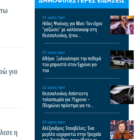
ΔΗΜΟΦΙΛΕΣΤΕΡΕΣ ΕΙΔΗΣΕΙΣ
άτω
23 ώρες πριν
Ηλίας Ψινάκης για Νίνο: Τον είχαν
“γαζώσει” με καλάσνικοφ στη
Θεσσαλονίκη, ήταν
τρομοκρατημένος για πολύ
καιρό, έτρεχε στις εκκλησίες
23 ώρες πριν
Αθήνα: Ξυλοκόπησε την πεθερά
του μπροστά στον 5χρονο γιο
ρώ για
του
22 ώρες πριν
Θεσσαλονίκη: Απίστευτη
ταλαιπωρία για 75χρονο –
Πληρώνει πρόστιμα για το
κλεμμένο ΙΧ του
20 ώρες πριν
Αλέξανδρος Τσουβέλας: Ένα
λεσε η
μεγάλο ευχαριστώ στην Τροχαία