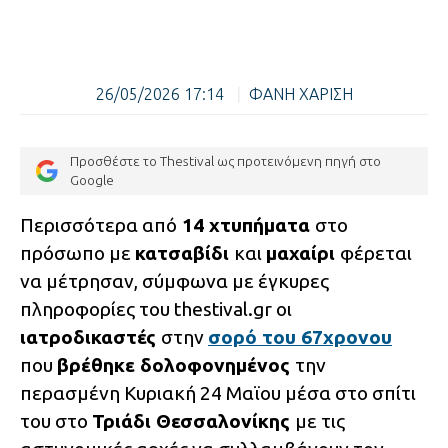
26/05/2026 17:14
|
ΦΑΝΗ ΧΑΡΙΣΗ
Προσθέστε το Thestival ως προτεινόμενη πηγή στο
Google
Περισσότερα από
14 χτυπήματα
στο
πρόσωπο με
κατσαβίδι
και
μαχαίρι
φέρεται
να μέτρησαν, σύμφωνα με έγκυρες
πληροφορίες του thestival.gr οι
ιατροδικαστές
στην
σορό του 67χρονου
που
βρέθηκε δολοφονημένος
την
περασμένη Κυριακή 24 Μαϊου μέσα στο σπίτι
του στο
Τριάδι Θεσσαλονίκης
με τις