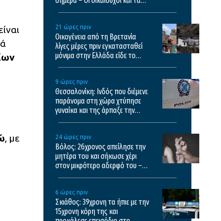
σήμερα – Οι δικαιούχοι και τα
κριτήρια
21 ώρες πριν
είναι
Οικογένεια από τη Βρετανία
ρά
λίγες μέρες πριν εγκατασταθεί
μόνιμα στην Ελλάδα είδε το
ίων
σπίτι της να καταστρέφεται στη
φωτιά της Αιγιαλείας
9 ώρες πριν
Θεσσαλονίκη: Ινδός που διέμενε
παράνομα στη χώρα χτύπησε
γυναίκα και της άρπαξε την
τσάντα
ώ
, με
24 ώρες πριν
Βόλος: 26χρονος απείλησε την
μητέρα του και σήκωσε χέρι
στον μικρότερο αδερφό του –
“Θα σε σφάξω, θα βρω όπλο να
σε σκοτώσω”
6 ώρες πριν
Σκιάθος: 39χρονη τα ήπιε με την
15χρονη κόρη της και
προκάλεσε επεισόδιο στο