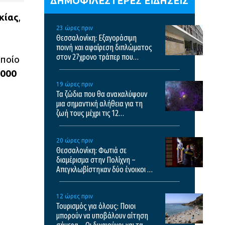
ΔΗΜΟΦΙΛΕΣΤΕΡΕΣ ΕΙΔΗΣΕΙΣ
κίας
,
23 ώρες πριν
Θεσσαλονίκη: Εξαγοράσιμη
ποινή και αφαίρεση διπλώματος
στον 27χρονο τράπερ που
οποίο
έτρεχε με 182χλμ/ώρα στην
.000
ΠΑΘΕ
19 ώρες πριν
Τα ζώδια που θα ανακαλύψουν
μια σημαντική αλήθεια για τη
ζωή τους μέχρι τις 12
Δεκεμβρίου
20 ώρες πριν
Θεσσαλονίκη: Φωτιά σε
διαμέρισμα στην Πολίχνη –
Απεγκλωβίστηκαν δύο ένοικοι –
Δείτε βίντεο
12 ώρες πριν
Τουρισμός για όλους: Ποιοι
μπορούν να υποβάλουν αίτηση