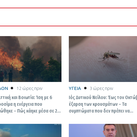
ΛΟΝ
12 ώρες πριν
ΥΓΕΙΑ
3 ώρες πριν
ττική και Βοιωτία: Ίση με 6
Ιός Δυτικού Νείλου: Έως τον Οκτώ
οσίμα η ενέργεια που
έξαρση των κρουσμάτων – Τα
ώθηκε – Πώς κάηκε μέσα σε 2
συμπτώματα που δεν πρέπει να
 55% της έκτασης
αγνοήσουμε