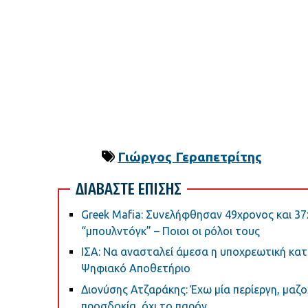
Γιώργος Γεραπετρίτης
ΔΙΑΒΑΣΤΕ ΕΠΙΣΗΣ
Greek Μafia: Συνελήφθησαν 49χρονος και 37
“μπουλντόγκ” – Ποιοι οι ρόλοι τους
ΙΣΑ: Να ανασταλεί άμεσα η υποχρεωτική κ
Ψηφιακό Αποθετήριο
Διονύσης Ατζαράκης: Έχω μία περίεργη, μαζο
προσδοκία, όχι το παρόν