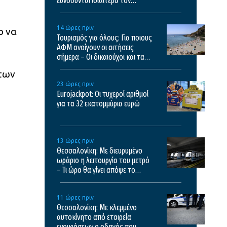
ευνοούνται ιδιαίτερα τον
Αύγουστο
14 ώρες πριν
ο να
Τουρισμός για όλους: Για ποιους
ΑΦΜ ανοίγουν οι αιτήσεις
σήμερα – Οι δικαιούχοι και τα
κριτήρια
 των
23 ώρες πριν
Eurojackpot: Οι τυχεροί αριθμοί
για τα 32 εκατoμμύρια ευρώ
13 ώρες πριν
Θεσσαλονίκη: Με διευρυμένο
ωράριο η λειτουργία του μετρό
– Τι ώρα θα γίνει απόψε το
τελευταίο δρομολόγιο
11 ώρες πριν
Θεσσαλονίκη: Με κλεμμένο
αυτοκίνητο από εταιρεία
ενοικιάσεων ο οδηγός που