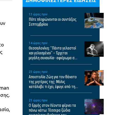
ΔΗΜΟΦΙΛΕΣΤΕΡΕΣ ΕΙΔΗΣΕΙΣ
13 ώρες πριν
Πότε πληρώνονται οι συντάξεις
ουν
Σεπτεμβρίου
14 ώρες πριν
το
Θεσσαλονίκη: “Πάντα γελαστοί
ς
και γελασμένοι” – Έρχεται
μεγάλη συναυλία- αφιέρωμα στο
έργο του Θάνου Μικρούτσικου
23 ώρες πριν
Αποστολία Ζώη για τον θάνατο
της μητέρας της: Μόλις
κατάλαβε τι έχει, έφυγε από τη
uman
ζωή
ωσης.
21 ώρες πριν
Ο Ερμής στον Λέοντα φέρνει τα
ασία,
πάνω κάτω: Τέσσερα ζώδια