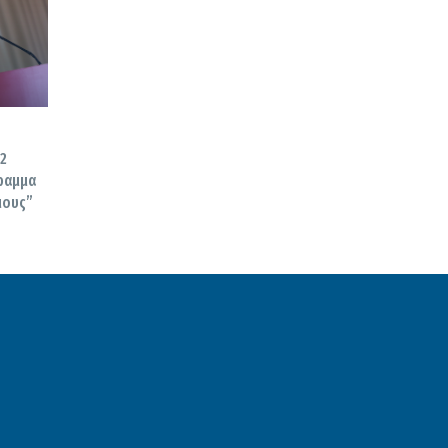
 2
γραμμα
μους”