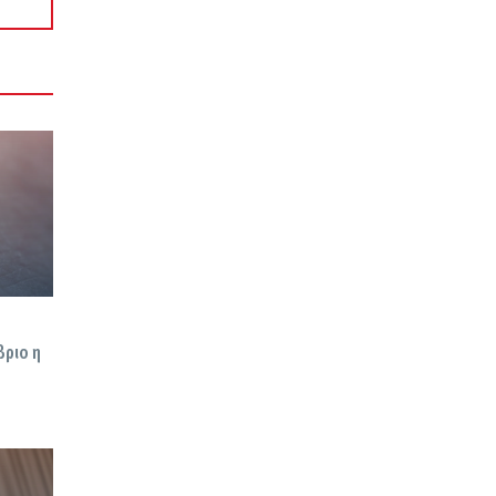
βριο η