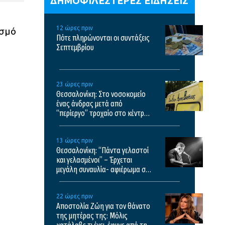
ΔΗΜΟΦΙΛΕΣΤΕΡΕΣ ΕΙΔΗΣΕΙΣ
12 ώρες πριν
ισμό
Πότε πληρώνονται οι συντάξεις
Σεπτεμβρίου
23 ώρες πριν
Θεσσαλονίκη: Στο νοσοκομείο
ένας άνδρας μετά από
“περίεργο” τροχαίο στο κέντρο
της πόλης
13 ώρες πριν
Θεσσαλονίκη: “Πάντα γελαστοί
και γελασμένοι” – Έρχεται
μεγάλη συναυλία- αφιέρωμα στο
έργο του Θάνου Μικρούτσικου
22 ώρες πριν
Αποστολία Ζώη για τον θάνατο
της μητέρας της: Μόλις