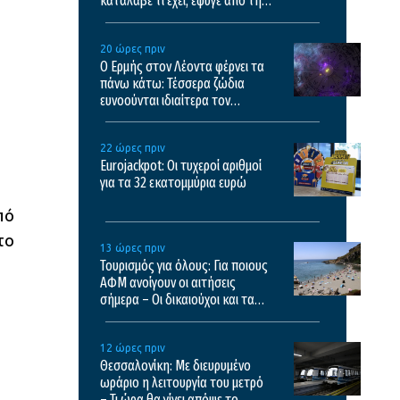
κατάλαβε τι έχει, έφυγε από τη
ζωή
20 ώρες πριν
Ο Ερμής στον Λέοντα φέρνει τα
πάνω κάτω: Τέσσερα ζώδια
ευνοούνται ιδιαίτερα τον
Αύγουστο
22 ώρες πριν
Eurojackpot: Οι τυχεροί αριθμοί
για τα 32 εκατoμμύρια ευρώ
πό
το
13 ώρες πριν
Τουρισμός για όλους: Για ποιους
ΑΦΜ ανοίγουν οι αιτήσεις
σήμερα – Οι δικαιούχοι και τα
κριτήρια
12 ώρες πριν
Θεσσαλονίκη: Με διευρυμένο
ωράριο η λειτουργία του μετρό
– Τι ώρα θα γίνει απόψε το