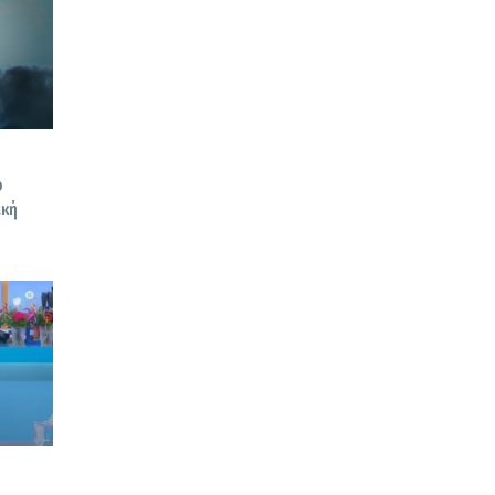
ό
ική