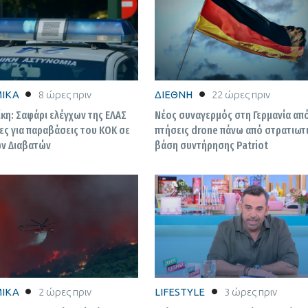
ΙΚΑ
8 ώρες πριν
ΔΙΕΘΝΗ
22 ώρες πριν
κη: Σαφάρι ελέγχων της ΕΛΑΣ
Νέος συναγερμός στη Γερμανία απ
ες για παραβάσεις του ΚΟΚ σε
πτήσεις drone πάνω από στρατιωτ
ων Διαβατών
βάση συντήρησης Patriot
ΙΚΑ
2 ώρες πριν
LIFESTYLE
3 ώρες πριν