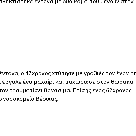
πληκτίστηκε έντονα με δύο Ρομά που μένουν στην
έντονα, ο 47χρονος χτύπησε με γροθιές τον έναν α
α, έβγαλε ένα μαχαίρι και μαχαίρωσε στον θώρακα 
ον τραυματίσει θανάσιμα. Επίσης ένας 62χρονος
 νοσοκομείο Βέροιας.