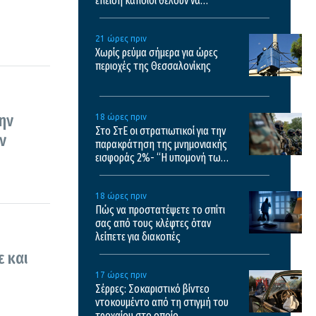
επειδή κάποιοι θέλουν να
σχολιάσουν
21 ώρες πριν
Χωρίς ρεύμα σήμερα για ώρες
περιοχές της Θεσσαλονίκης
ην
18 ώρες πριν
Στο ΣτΕ οι στρατιωτικοί για την
ν
παρακράτηση της μνημονιακής
εισφοράς 2%- “Η υπομονή των
στρατιωτικών έχει εξαντληθεί”
18 ώρες πριν
Πώς να προστατέψετε το σπίτι
σας από τους κλέφτες όταν
λείπετε για διακοπές
ε και
17 ώρες πριν
Σέρρες: Σοκαριστικό βίντεο
ντοκουμέντο από τη στιγμή του
τροχαίου στο οποίο