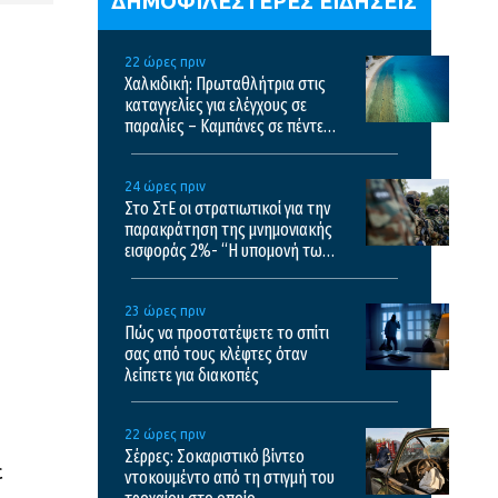
ΔΗΜΟΦΙΛΕΣΤΕΡΕΣ ΕΙΔΗΣΕΙΣ
22 ώρες πριν
Χαλκιδική: Πρωταθλήτρια στις
καταγγελίες για ελέγχους σε
παραλίες – Καμπάνες σε πέντε
επιχειρήσεις
24 ώρες πριν
Στο ΣτΕ οι στρατιωτικοί για την
παρακράτηση της μνημονιακής
εισφοράς 2%- “Η υπομονή των
στρατιωτικών έχει εξαντληθεί”
23 ώρες πριν
Πώς να προστατέψετε το σπίτι
σας από τους κλέφτες όταν
λείπετε για διακοπές
22 ώρες πριν
Σέρρες: Σοκαριστικό βίντεο
ε
ντοκουμέντο από τη στιγμή του