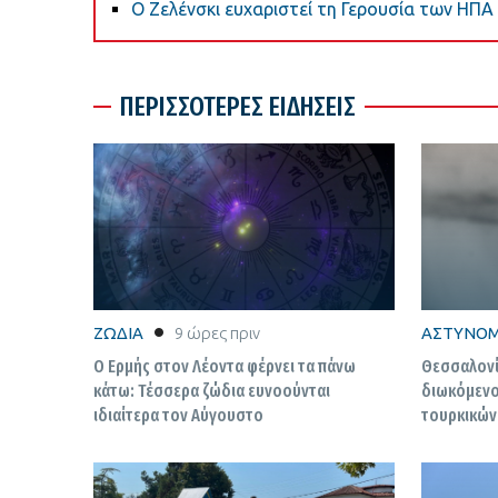
Ο Ζελένσκι ευχαριστεί τη Γερουσία των ΗΠΑ 
ΠΕΡΙΣΣΟΤΕΡΕΣ ΕΙΔΗΣΕΙΣ
ΖΩΔΙΑ
9 ώρες πριν
ΑΣΤΥΝΟΜ
Ο Ερμής στον Λέοντα φέρνει τα πάνω
Θεσσαλονί
κάτω: Τέσσερα ζώδια ευνοούνται
διωκόμενο
ιδιαίτερα τον Αύγουστο
τουρκικών