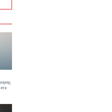
έρνησης
 στα