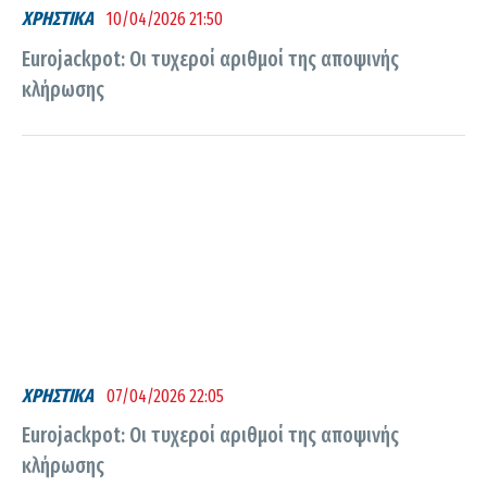
ΧΡΗΣΤΙΚΑ
10/04/2026 21:50
Εurojackpot: Οι τυχεροί αριθμοί της αποψινής
κλήρωσης
ΧΡΗΣΤΙΚΑ
07/04/2026 22:05
Eurojackpot: Οι τυχεροί αριθμοί της αποψινής
κλήρωσης