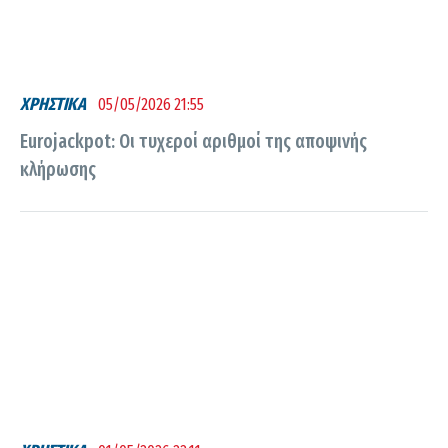
ΧΡΗΣΤΙΚΑ
05/05/2026 21:55
Eurojackpot: Οι τυχεροί αριθμοί της αποψινής
κλήρωσης