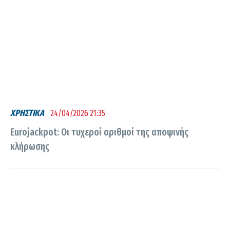
ΧΡΗΣΤΙΚΑ
24/04/2026 21:35
Eurojackpot: Οι τυχεροί αριθμοί της αποψινής
κλήρωσης