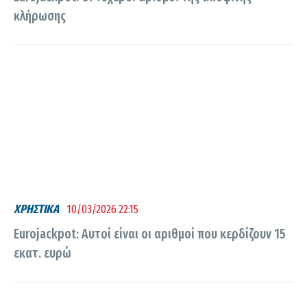
κλήρωσης
ΧΡΗΣΤΙΚΑ
10/03/2026 22:15
Eurojackpot: Αυτοί είναι οι αριθμοί που κερδίζουν 15
εκατ. ευρώ