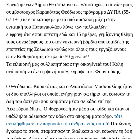
Εργαζομένων Δήμου Θεσσαλονίκης. «Δυστυχώς ο συνάδερφος
συμβασιούχος Καρακόττας Θεόδωρος πρόγραμμα ΔΥΠΑ (55-
67 1+1) δεν τα κατάφερε μετά από δύσκολη μάχη στην
εντατική του Παπανικολάου λόγω των πολλαπλών
εμφραγμάτων που υπέστη εδώ και 15 ημέρες, γεμίζοντας θλίψη
τους συναδέρφους του στην νυχτερινή βάρδια αποκομιδής της
εποπτείας της Σολωμού καθώς και όλους τους εργαζόμενους
στην Καθαριότητα, σε ηλικία 59 χρονών!!
Τα ειλικρινή μας συλλυπητήρια στην οικογένειά του! Καλή
ανάπαυση να έχει η ψυχή του!», έγραψε ο κ. Φουντούκης.
Ο Θεόδωρος Καρακόττας και ο Αναστάσιος Μασκουλίδης ήταν
οι δύο υπάλληλοι οι οποίοι ενήργησαν σωτήρια και έσωσαν τη
ζωή του άστεγου που κοιμόταν μέσα σε κάδο επί της
Λεωφόρου Νίκης. Ο 46χρονος ήταν μέσα σε κάδο και όταν οι
υπάλληλοι άδειασαν τον κάδο στο απορριμματοφόρο,
τότε
αντιλήφθηκαν την παρουσία του άνδρα εντός αυτού
! Πατώντας
έγκαιρα το στοπ, σταμάτησαν τη διαδικασία και έσωσαν τη ζωή
του άνδρα. Λίγες ημέρες αργότερα, ο δήμαρχος Θεσσαλονίκης,