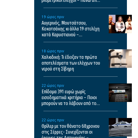
βιομετρικοί έλεγχοι – Πάνω από
35.000 διελεύσεις την ημέρα
19 ώρες πριν
Αυγερινός, Μουτσάτσου,
Κοκοτσάκης κι άλλα 19 στελέχη
κατά Καρυστιανού –
“Διαπιστώσαμε συγκέντρωση
αποφασιστικών αρμοδιοτήτων
18 ώρες πριν
σε περιορισμένο κύκλο”
Χαλκιδική: Τι έδειξαν τα πρώτα
αποτελέσματα των ελέγχων του
νερού στη Σίβηρη
22 ώρες πριν
Επίδομα 391 ευρώ χωρίς
εισοδηματικά κριτήρια – Ποιοι
μπορούν να το λάβουν από τον
ΟΠΕΚΑ
22 ώρες πριν
Θρίλερ με τον θάνατο 68χρονου
στις Σέρρες- Συνεχίζονται οι
έρευνες της Αστυνομίας –