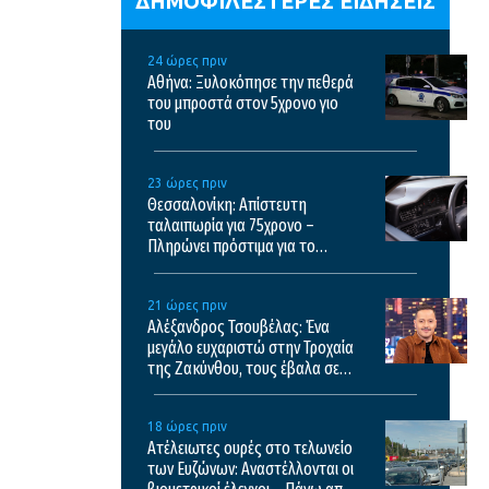
ΔΗΜΟΦΙΛΕΣΤΕΡΕΣ ΕΙΔΗΣΕΙΣ
24 ώρες πριν
Αθήνα: Ξυλοκόπησε την πεθερά
του μπροστά στον 5χρονο γιο
του
23 ώρες πριν
Θεσσαλονίκη: Απίστευτη
ταλαιπωρία για 75χρονο –
Πληρώνει πρόστιμα για το
κλεμμένο ΙΧ του
21 ώρες πριν
Αλέξανδρος Τσουβέλας: Ένα
μεγάλο ευχαριστώ στην Τροχαία
της Ζακύνθου, τους έβαλα σε
μπελάδες
18 ώρες πριν
Ατέλειωτες ουρές στο τελωνείο
των Ευζώνων: Αναστέλλονται οι