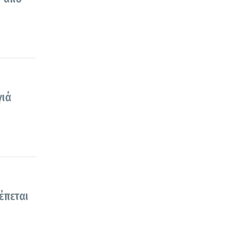
γιά
έπεται