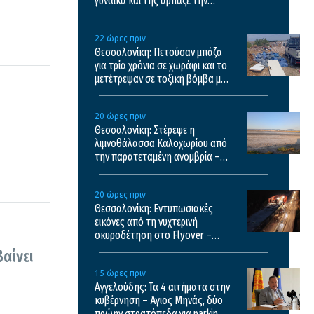
γυναίκα και της άρπαξε την
τσάντα
22 ώρες πριν
Θεσσαλονίκη: Πετούσαν μπάζα
για τρία χρόνια σε χωράφι και το
μετέτρεψαν σε τοξική βόμβα με
κίνδυνο πρόκλησης πυρκαγιάς
20 ώρες πριν
Θεσσαλονίκη: Στέρεψε η
λιμνοθάλασσα Καλοχωρίου από
την παρατεταμένη ανομβρία –
Αποκαρδιωτικές εικόνες
20 ώρες πριν
Θεσσαλονίκη: Εντυπωσιακές
εικόνες από τη νυχτερινή
σκυροδέτηση στο Flyover –
Δείτε βίντεο
αίνει
15 ώρες πριν
Αγγελούδης: Τα 4 αιτήματα στην
κυβέρνηση – Άγιος Μηνάς, δύο
πρώην στρατόπεδα για parking,