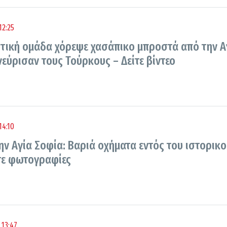
12:25
υτική ομάδα χόρεψε χασάπικο μπροστά από την Α
εύρισαν τους Τούρκους – Δείτε βίντεο
14:10
ην Αγία Σοφία: Βαριά οχήματα εντός του ιστορικ
ίτε φωτογραφίες
 13:47