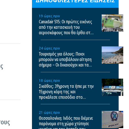
ΔΗΜΟΦΙΛΕΣΤΕΡΕΣ ΕΙΔΗΣΕΙΣ
19 ώρες πριν
Canadair 515: Οι πρώτες εικόνες
από την κατασκευή του
αεροσκάφους που θα έρθει στην
Ελλάδα και θα επιχειρεί και τη
νύχτα στις φωτιές
24 ώρες πριν
Τουρισμός για όλους: Ποιοι
μπορούν να υποβάλουν αίτηση
ας
σήμερα – Οι δικαιούχοι και τα
κριτήρια
18 ώρες πριν
Σκιάθος: 39χρονη τα ήπιε με την
15χρονη κόρη της και
προκάλεσε επεισόδιο στο
ξενοδοχείο και το κέντρο υγείας
21 ώρες πριν
Θεσσαλονίκη: Ινδός που διέμενε
τους
παράνομα στη χώρα χτύπησε