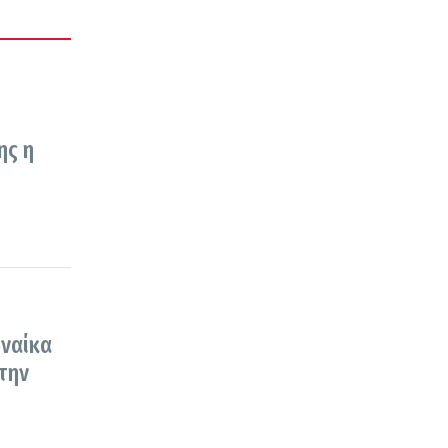
ης η
υναίκα
την