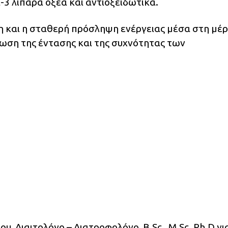
3 λιπαρά οξέα και αντιοξειδωτικά.
 και η σταθερή πρόσληψη ενέργειας μέσα στη μέ
ίωση της έντασης και της συχνότητας των
, Διαιτολόγο – Διατροφολόγο, B.Sc., M.Sc. Ph.D γι