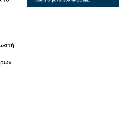
καθαρισμός Θερμαϊκού και
λόφος Τούμπας
σωστή
όρων