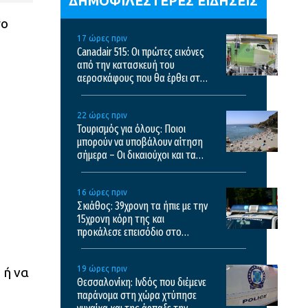
ΔΗΜΟΦΙΛΕΣΤΕΡΕΣ ΕΙΔΗΣΕΙΣ
σο
17 ώρες πριν
Canadair 515: Οι πρώτες εικόνες
από την κατασκευή του
αεροσκάφους που θα έρθει στην
Ελλάδα και θα επιχειρεί και τη
νύχτα στις φωτιές
22 ώρες πριν
Τουρισμός για όλους: Ποιοι
μπορούν να υποβάλουν αίτηση
σήμερα – Οι δικαιούχοι και τα
κριτήρια
16 ώρες πριν
Σκιάθος: 39χρονη τα ήπιε με την
15χρονη κόρη της και
προκάλεσε επεισόδιο στο
ξενοδοχείο και το κέντρο υγείας
19 ώρες πριν
 ή να
Θεσσαλονίκη: Ινδός που διέμενε
παράνομα στη χώρα χτύπησε