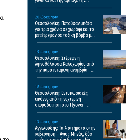
γυναίκα και της άρπαξε την
τσάντα
ρα
20 ώρες πριν
Θεσσαλονίκη: Πετούσαν μπάζα
για τρία χρόνια σε χωράφι και το
μετέτρεψαν σε τοξική βόμβα με
κίνδυνο πρόκλησης πυρκαγιάς
19 ώρες πριν
Θεσσαλονίκη: Στέρεψε η
λιμνοθάλασσα Καλοχωρίου από
την παρατεταμένη ανομβρία –
Αποκαρδιωτικές εικόνες
18 ώρες πριν
Θεσσαλονίκη: Εντυπωσιακές
εικόνες από τη νυχτερινή
σκυροδέτηση στο Flyover –
Δείτε βίντεο
13 ώρες πριν
Αγγελούδης: Τα 4 αιτήματα στην
κυβέρνηση – Άγιος Μηνάς, δύο
α το
πρώην στρατόπεδα για parking,