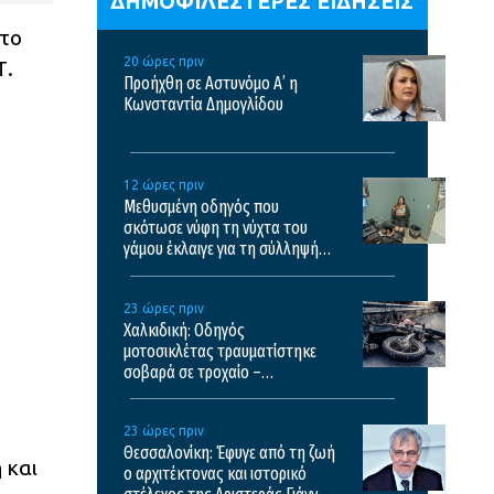
ΔΗΜΟΦΙΛΕΣΤΕΡΕΣ ΕΙΔΗΣΕΙΣ
 το
20 ώρες πριν
Τ.
Προήχθη σε Αστυνόμο Α’ η
Κωνσταντία Δημογλίδου
12 ώρες πριν
Μεθυσμένη οδηγός που
σκότωσε νύφη τη νύχτα του
γάμου έκλαιγε για τη σύλληψή
της και ζητούσε τον πατέρα της
– Δείτε βίντεο
23 ώρες πριν
Χαλκιδική: Οδηγός
μοτοσικλέτας τραυματίστηκε
σοβαρά σε τροχαίο –
Μεταφέρθηκε σε νοσοκομείο
της Θεσσαλονίκης
23 ώρες πριν
Θεσσαλονίκη: Έφυγε από τη ζωή
 και
ο αρχιτέκτονας και ιστορικό