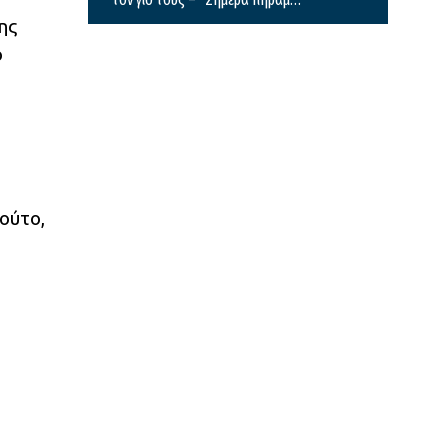
την ευχή για τον γιο μας”
ης
ο
ούτο,