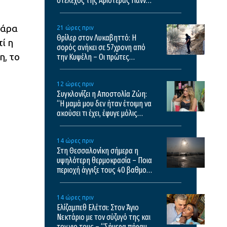
στέλεχος της Αριστεράς Γιάννης
Αικατερινάρης
πάρα
21 ώρες πριν
Θρίλερ στον Λυκαβηττό: Η
ί η
σορός ανήκει σε 57χρονη από
η, το
την Κυψέλη – Οι πρώτες
εκτιμήσεις του ιατροδικαστή
12 ώρες πριν
Συγκλονίζει η Αποστολία Ζώη:
“Η μαμά μου δεν ήταν έτοιμη να
ακούσει τι έχει, έφυγε μόλις
κατάλαβε τι έχει”
14 ώρες πριν
Στη Θεσσαλονίκη σήμερα η
υψηλότερη θερμοκρασία – Ποια
περιοχή άγγιξε τους 40 βαθμούς
Κελσίου
14 ώρες πριν
Ελίζαμπεθ Ελέτσι: Στον Άγιο
Νεκτάριο με τον σύζυγό της και
τον γιο τους – “Σήμερα πήραμε