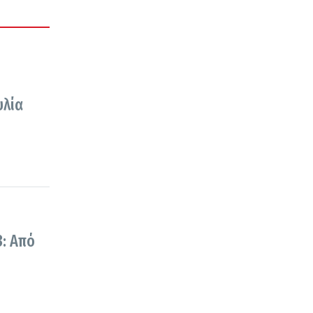
υλία
3: Από