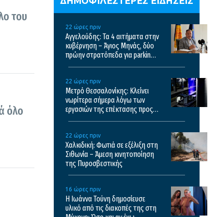
ΔΗΜΟΦΙΛΕΣΤΕΡΕΣ ΕΙΔΗΣΕΙΣ
λο του
22 ώρες πριν
Αγγελούδης: Τα 4 αιτήματα στην
κυβέρνηση – Άγιος Μηνάς, δύο
πρώην στρατόπεδα για parking,
καθαρισμός Θερμαϊκού και
λόφος Τούμπας
22 ώρες πριν
Μετρό Θεσσαλονίκης: Κλείνει
νωρίτερα σήμερα λόγω των
ά όλο
εργασιών της επέκτασης προς
Καλαμαριά – Τα δρομολόγια από
αύριο
22 ώρες πριν
Χαλκιδική: Φωτιά σε εξέλιξη στη
Σιθωνία – Άμεση κινητοποίηση
της Πυροσβεστικής
16 ώρες πριν
Η Ιωάννα Τούνη δημοσίευσε
υλικό από τις διακοπές της στη