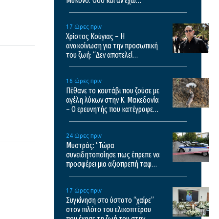
Μύκονο: Όσο και αν έχω
ταξιδέψει, αυτός είναι ο
αγαπημένος μου προορισμός
17 ώρες πριν
Χρίστος Κούγιας – Η
ανακοίνωση για την προσωπική
του ζωή: “Δεν αποτελεί
αντικείμενο δημόσιας
συζήτησης”
16 ώρες πριν
Πέθανε το κουτάβι που ζούσε με
αγέλη λύκων στην Κ. Μακεδονία
– Ο ερευνητής που κατέγραφε
τη συμβίωση εξηγεί γιατί δεν
επενέβη όταν το είδε άρρωστο
24 ώρες πριν
Μυστράς: “Τώρα
συνειδητοποίησε πως έπρεπε να
προσφέρει μια αξιοπρεπή ταφή
στον πατέρα του” λέει ο
δικηγόρος του 55χρονου
17 ώρες πριν
Συγκίνηση στο ύστατο “χαίρε”
στον πιλότο του ελικοπτέρου
που έχασε τη ζωή του στην