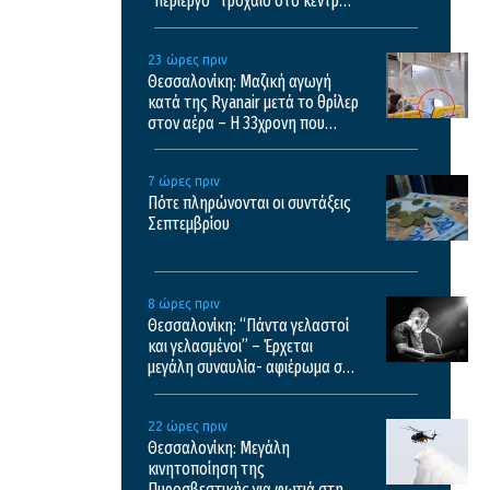
“περίεργο” τροχαίο στο κέντρο
της πόλης
23 ώρες πριν
Θεσσαλονίκη: Μαζική αγωγή
κατά της Ryanair μετά το θρίλερ
στον αέρα – Η 33χρονη που
έσωσε τον Σέρβο περιγράφει τις
εφιαλτικές στιγμές
7 ώρες πριν
Πότε πληρώνονται οι συντάξεις
Σεπτεμβρίου
8 ώρες πριν
Θεσσαλονίκη: “Πάντα γελαστοί
και γελασμένοι” – Έρχεται
μεγάλη συναυλία- αφιέρωμα στο
έργο του Θάνου Μικρούτσικου
22 ώρες πριν
Θεσσαλονίκη: Μεγάλη
κινητοποίηση της
Πυροσβεστικής για φωτιά στη