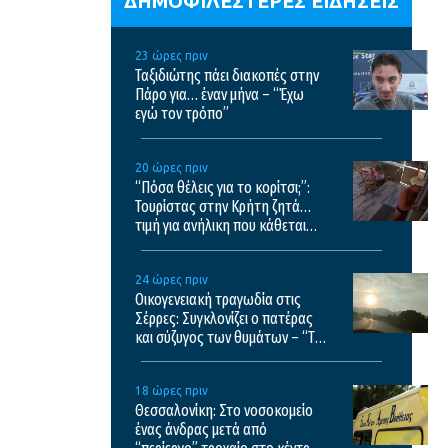
ΔΗΜΟΦΙΛΕΣΤΕΡΕΣ ΕΙΔΗΣΕΙΣ
23 ώρες πριν
Ταξιδιώτης πάει διακοπές στην
Πάρο για… έναν μήνα – “Έχω
εγώ τον τρόπο”
20 ώρες πριν
“Πόσα θέλεις για το κορίτσι;”:
Τουρίστας στην Κρήτη ζητά…
τιμή για ανήλικη που κάθεται
αμέριμνη, τι καταγγέλλει ο
ιδιοκτήτης επιχείρησης
24 ώρες πριν
Οικογενειακή τραγωδία στις
Σέρρες: Συγκλονίζει ο πατέρας
και σύζυγος των θυμάτων – “Τα
έχασα όλα”
18 ώρες πριν
Θεσσαλονίκη: Στο νοσοκομείο
ένας άνδρας μετά από