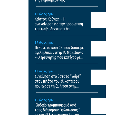
της Πυροσβεστικής
18 ώρες πριν
Χρίστος Κούγιας – Η
ανακοίνωση για την προσωπική
του ζωή: “Δεν αποτελεί
αντικείμενο δημόσιας
συζήτησης”
17 ώρες πριν
Πέθανε το κουτάβι που ζούσε με
αγέλη λύκων στην Κ. Μακεδονία
– Ο ερευνητής που κατέγραφε
τη συμβίωση εξηγεί γιατί δεν
επενέβη όταν το είδε άρρωστο
18 ώρες πριν
Συγκίνηση στο ύστατο “χαίρε”
στον πιλότο του ελικοπτέρου
που έχασε τη ζωή του στην
Ψάθα – Δείτε εικόνες
16 ώρες πριν
“Χυδαίο τραμπουκισμό από
τους διάφορους ‘φιλόζωους'”
καταγγέλλει ο ερευνητής του