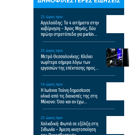
ΔΗΜΟΦΙΛΕΣΤΕΡΕΣ ΕΙΔΗΣΕΙΣ
23 ώρες πριν
Αγγελούδης: Τα 4 αιτήματα στην
κυβέρνηση – Άγιος Μηνάς, δύο
πρώην στρατόπεδα για parking,
καθαρισμός Θερμαϊκού και
λόφος Τούμπας
23 ώρες πριν
Μετρό Θεσσαλονίκης: Κλείνει
νωρίτερα σήμερα λόγω των
εργασιών της επέκτασης προς
Καλαμαριά – Τα δρομολόγια από
αύριο
16 ώρες πριν
Η Ιωάννα Τούνη δημοσίευσε
υλικό από τις διακοπές της στη
Μύκονο: Όσο και αν έχω
ταξιδέψει, αυτός είναι ο
αγαπημένος μου προορισμός
23 ώρες πριν
Χαλκιδική: Φωτιά σε εξέλιξη στη
Σιθωνία – Άμεση κινητοποίηση