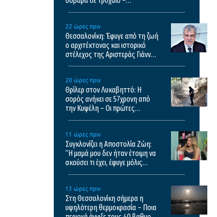
σοβαρά σε τροχαίο –
Μεταφέρθηκε σε νοσοκομείο
της Θεσσαλονίκης
22 ώρες πριν
Θεσσαλονίκη: Έφυγε από τη ζωή
ο αρχιτέκτονας και ιστορικό
στέλεχος της Αριστεράς Γιάννης
Αικατερινάρης
20 ώρες πριν
Θρίλερ στον Λυκαβηττό: Η
σορός ανήκει σε 57χρονη από
την Κυψέλη – Οι πρώτες
εκτιμήσεις του ιατροδικαστή
11 ώρες πριν
Συγκλονίζει η Αποστολία Ζώη:
“Η μαμά μου δεν ήταν έτοιμη να
ακούσει τι έχει, έφυγε μόλις
κατάλαβε τι έχει”
13 ώρες πριν
Στη Θεσσαλονίκη σήμερα η
υψηλότερη θερμοκρασία – Ποια
περιοχή άγγιξε τους 40 βαθμούς