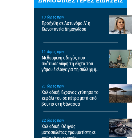
ΔΗΜΟΦΙΛΕΣΤΕΡΕΣ ΕΙΔΗΣΕΙΣ
19 ώρες πριν
Προήχθη σε Αστυνόμο Α’ η
Κωνσταντία Δημογλίδου
11 ώρες πριν
Μεθυσμένη οδηγός που
σκότωσε νύφη τη νύχτα του
γάμου έκλαιγε για τη σύλληψή
της και ζητούσε τον πατέρα της
– Δείτε βίντεο
23 ώρες πριν
Χαλκιδική: 8χρονος χτύπησε το
κεφάλι του σε πέτρα μετά από
βουτιά στη θάλασσα
22 ώρες πριν
Χαλκιδική: Οδηγός
μοτοσικλέτας τραυματίστηκε