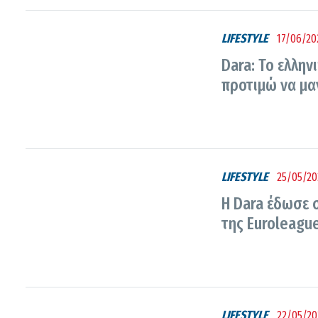
LIFESTYLE
17/06/20
Dara: Το ελλην
προτιμώ να μαγ
LIFESTYLE
25/05/20
Η Dara έδωσε 
της Euroleagu
LIFESTYLE
22/05/20