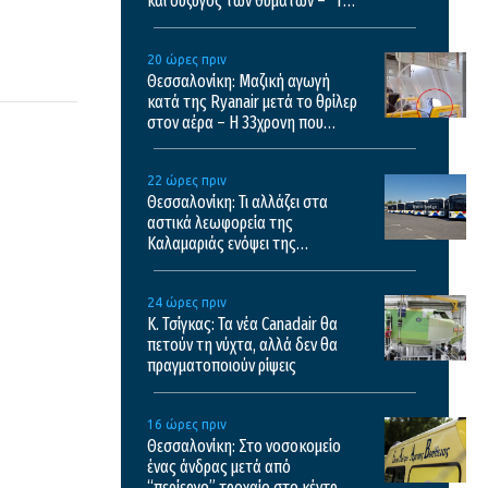
και σύζυγος των θυμάτων – “Τα
έχασα όλα”
20 ώρες πριν
Θεσσαλονίκη: Μαζική αγωγή
κατά της Ryanair μετά το θρίλερ
στον αέρα – Η 33χρονη που
έσωσε τον Σέρβο περιγράφει τις
εφιαλτικές στιγμές
22 ώρες πριν
Θεσσαλονίκη: Τι αλλάζει στα
αστικά λεωφορεία της
Καλαμαριάς ενόψει της
λειτουργίας της επέκτασης του
μετρό
24 ώρες πριν
Κ. Τσίγκας: Τα νέα Canadair θα
πετούν τη νύχτα, αλλά δεν θα
πραγματοποιούν ρίψεις
16 ώρες πριν
Θεσσαλονίκη: Στο νοσοκομείο
ένας άνδρας μετά από
“περίεργο” τροχαίο στο κέντρο