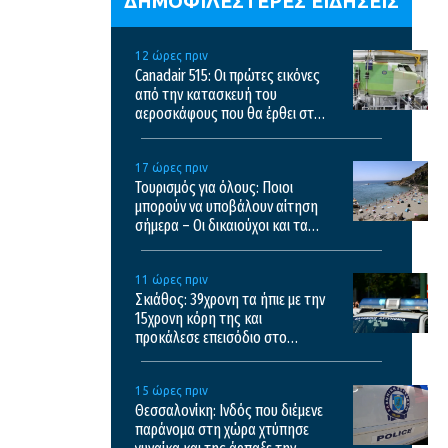
ΔΗΜΟΦΙΛΕΣΤΕΡΕΣ ΕΙΔΗΣΕΙΣ
12 ώρες πριν
Canadair 515: Οι πρώτες εικόνες
από την κατασκευή του
αεροσκάφους που θα έρθει στην
Ελλάδα και θα επιχειρεί και τη
νύχτα στις φωτιές
17 ώρες πριν
Τουρισμός για όλους: Ποιοι
μπορούν να υποβάλουν αίτηση
σήμερα – Οι δικαιούχοι και τα
κριτήρια
11 ώρες πριν
Σκιάθος: 39χρονη τα ήπιε με την
15χρονη κόρη της και
προκάλεσε επεισόδιο στο
ξενοδοχείο και το κέντρο υγείας
15 ώρες πριν
Θεσσαλονίκη: Ινδός που διέμενε
παράνομα στη χώρα χτύπησε