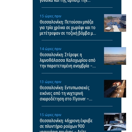
γυναίκα και της άρπαξε την
τσάντα
15 ώρες πριν
Θεσσαλονίκη: Πετούσαν μπάζα
για τρία χρόνια σε χωράφι και το
μετέτρεψαν σε τοξική βόμβα με
κίνδυνο πρόκλησης πυρκαγιάς
14 ώρες πριν
Θεσσαλονίκη: Στέρεψε η
λιμνοθάλασσα Καλοχωρίου από
την παρατεταμένη ανομβρία –
Αποκαρδιωτικές εικόνες
13 ώρες πριν
Θεσσαλονίκη: Εντυπωσιακές
εικόνες από τη νυχτερινή
σκυροδέτηση στο Flyover –
Δείτε βίντεο
15 ώρες πριν
Θεσσαλονίκη: 46χρονη έκρυβε
σε πλυντήριο ρούχων 900
γραμμάρια ηρωίνης – Δείτε