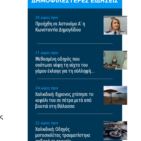
ΔΗΜΟΦΙΛΕΣΤΕΡΕΣ ΕΙΔΗΣΕΙΣ
20 ώρες πριν
Προήχθη σε Αστυνόμο Α’ η
Κωνσταντία Δημογλίδου
11 ώρες πριν
Μεθυσμένη οδηγός που
σκότωσε νύφη τη νύχτα του
γάμου έκλαιγε για τη σύλληψή
της και ζητούσε τον πατέρα της
– Δείτε βίντεο
24 ώρες πριν
Χαλκιδική: 8χρονος χτύπησε το
κεφάλι του σε πέτρα μετά από
βουτιά στη θάλασσα
ς
22 ώρες πριν
Χαλκιδική: Οδηγός
μοτοσικλέτας τραυματίστηκε