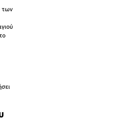
η των
αγιού
το
ήσει
υ