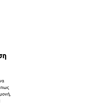
ση
να
 όπως
μονή,
: