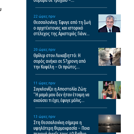
σοβαρά σε τροχαίο –
Μεταφέρθηκε σε νοσοκομείο
υ
της Θεσσαλονίκης
22 ώρες πριν
Θεσσαλονίκη: Έφυγε από τη ζωή
ο αρχιτέκτονας και ιστορικό
στέλεχος της Αριστεράς Γιάννης
Αικατερινάρης
20 ώρες πριν
Θρίλερ στον Λυκαβηττό: Η
σορός ανήκει σε 57χρονη από
την Κυψέλη – Οι πρώτες
εκτιμήσεις του ιατροδικαστή
11 ώρες πριν
Συγκλονίζει η Αποστολία Ζώη:
“Η μαμά μου δεν ήταν έτοιμη να
ακούσει τι έχει, έφυγε μόλις
κατάλαβε τι έχει”
13 ώρες πριν
Στη Θεσσαλονίκη σήμερα η
υψηλότερη θερμοκρασία – Ποια
περιοχή άγγιξε τους 40 βαθμούς