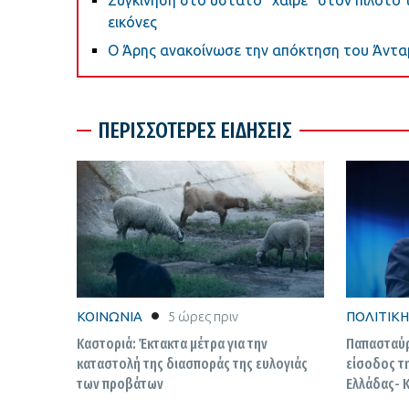
Συγκίνηση στο ύστατο “χαίρε” στον πιλότο 
εικόνες
Ο Άρης ανακοίνωσε την απόκτηση του Άντα
ΠΕΡΙΣΣΟΤΕΡΕΣ ΕΙΔΗΣΕΙΣ
ΚΟΙΝΩΝΙΑ
5 ώρες πριν
ΠΟΛΙΤΙΚΗ
Καστοριά: Έκτακτα μέτρα για την
Παπασταύρ
καταστολή της διασποράς της ευλογιάς
είσοδος τη
των προβάτων
Ελλάδας- 
οποιεσδήπο