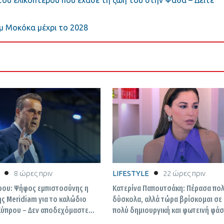
του ελικοπτέρου που έχασε τη ζωή του στην Ψάθα – Δείτε
μ Μοκόκα μέχρι το 2028
8 ώρες πριν
LIFESTYLE
22 ώρες πριν
ου: Ψήφος εμπιστοσύνης η
Κατερίνα Παπουτσάκη: Πέρασα πο
ς Meridiam για το καλώδιο
δύσκολα, αλλά τώρα βρίσκομαι σε 
Κύπρου – Δεν αποδεχόμαστε
πολύ δημιουργική και φωτεινή φά
τε απειλές για το έργο