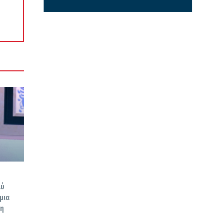
λύ
μια
ση