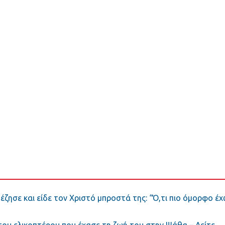
έζησε και είδε τον Χριστό μπροστά της: “Ό,τι πιο όμορφο έ