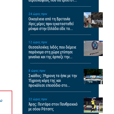
αεροσκάφους που θα έρθει στην
Ελλάδα και θα επιχειρεί και τη
νύχτα στις φωτιές
24 ώρες πριν
Οικογένεια από τη Βρετανία
λίγες μέρες πριν εγκατασταθεί
μόνιμα στην Ελλάδα είδε το
σπίτι της να καταστρέφεται στη
φωτιά της Αιγιαλείας
12 ώρες πριν
Θεσσαλονίκη: Ινδός που διέμενε
παράνομα στη χώρα χτύπησε
γυναίκα και της άρπαξε την
τσάντα
8 ώρες πριν
Σκιάθος: 39χρονη τα ήπιε με την
15χρονη κόρη της και
προκάλεσε επεισόδιο στο
ξενοδοχείο και το κέντρο υγείας
22 ώρες πριν
χω
Άρης: Πεντάρα στον Πανθρακικό
με σόου Ράτσιτς