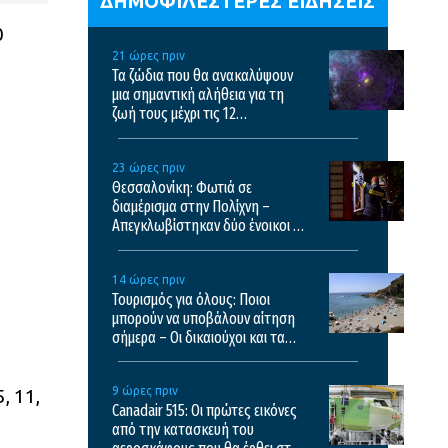
ΔΗΜΟΦΙΛΕΣΤΕΡΕΣ ΕΙΔΗΣΕΙΣ
0
21 ώρες πριν
Τα ζώδια που θα ανακαλύψουν
μια σημαντική αλήθεια για τη
ζωή τους μέχρι τις 12
Δεκεμβρίου
23 ώρες πριν
Θεσσαλονίκη: Φωτιά σε
διαμέρισμα στην Πολίχνη –
Απεγκλωβίστηκαν δύο ένοικοι –
Δείτε βίντεο
14 ώρες πριν
Τουρισμός για όλους: Ποιοι
μπορούν να υποβάλουν αίτηση
σήμερα – Οι δικαιούχοι και τα
κριτήρια
9 ώρες πριν
, 11,
Canadair 515: Οι πρώτες εικόνες
από την κατασκευή του