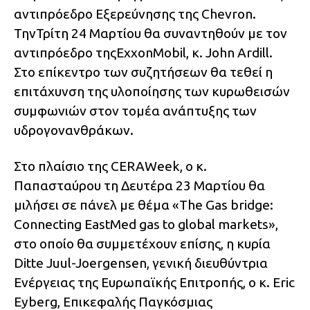
αντιπρόεδρο Εξερεύνησης της Chevron.
ΤηνΤρίτη 24 Μαρτίου θα συναντηθούν με τον
αντιπρόεδρο τηςExxonMobil, κ. John Ardill.
Στο επίκεντρο των συζητήσεων θα τεθεί η
επιτάχυνση της υλοποίησης των κυρωθεισών
συμφωνιών στον τομέα ανάπτυξης των
υδρογονανθράκων.
Στο πλαίσιο της CERAWeek, ο κ.
Παπασταύρου τη Δευτέρα 23 Μαρτίου θα
μιλήσει σε πάνελ με θέμα «The Gas bridge:
Connecting EastMed gas to global markets»,
στο οποίο θα συμμετέχουν επίσης, η κυρία
Ditte Juul-Joergensen, γενική διευθύντρια
Ενέργειας της Ευρωπαϊκής Επιτροπής, ο κ. Eric
Eyberg, Επικεφαλής Παγκόσμιας