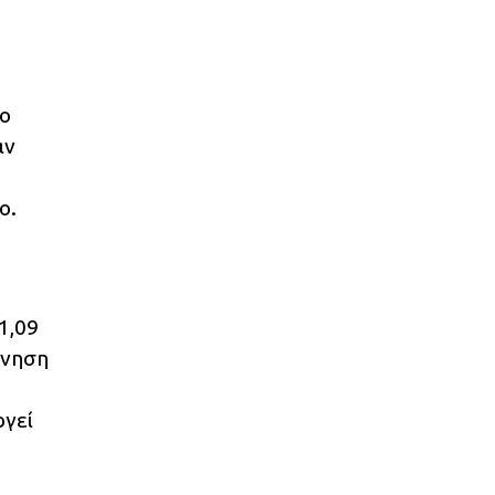
ρο
αν
ο.
1,09
ρνηση
ργεί