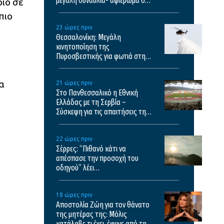
μεγάλη συναυλία- αφιέρωμα στο
ιο σε
έργο του Θάνου Μικρούτσικου
πιο
23 ώρες πριν
Θεσσαλονίκη: Μεγάλη
κινητοποίηση της
Πυροσβεστικής για φωτιά στη
Θέρμη – Κινητοποιήθηκαν 6
εναέρια
α
21 ώρες πριν
Στο Πανθεσσαλικό η Εθνική
Ελλάδας με τη Σερβία –
Σύσκεψη για τις απαιτήσεις της
UEFA
22 ώρες πριν
Σέρρες: “Πιθανό κάτι να
απέσπασε την προσοχή του
οδηγού” λέει
πραγματογνώμονας για το
σοκαριστικό τροχαίο
18 ώρες πριν
Αποστολία Ζώη για τον θάνατο
της μητέρας της: Μόλις
κατάλαβε τι έχει, έφυγε από τη