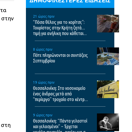
ΔΗΜΟΦΙΛΕΣΤΕΡΕΣ ΕΙΔΗΣΕΙΣ
στα
21 ώρες πριν
ι στην
“Πόσα θέλεις για το κορίτσι;”:
Τουρίστας στην Κρήτη ζητά…
τιμή για ανήλικη που κάθεται
αμέριμνη, τι καταγγέλλει ο
ιδιοκτήτης επιχείρησης
8 ώρες πριν
Πότε πληρώνονται οι συντάξεις
Σεπτεμβρίου
19 ώρες πριν
Θεσσαλονίκη: Στο νοσοκομείο
ένας άνδρας μετά από
“περίεργο” τροχαίο στο κέντρο
της πόλης
9 ώρες πριν
Θεσσαλονίκη: “Πάντα γελαστοί
 στη
και γελασμένοι” – Έρχεται