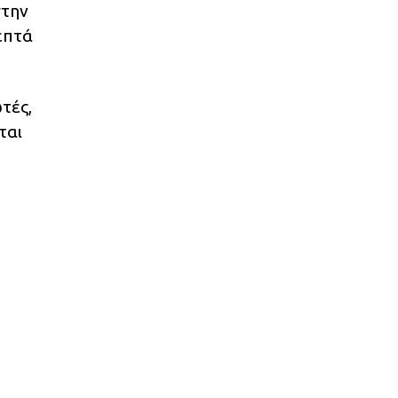
στην
λεπτά
τές,
ται