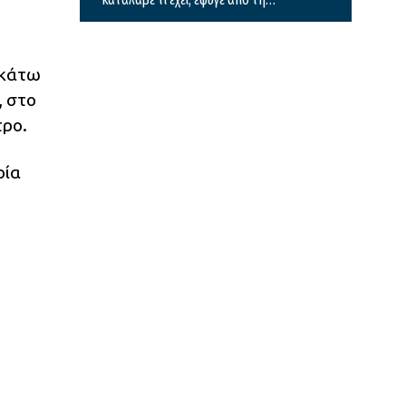
ζωή
 κάτω
, στο
τρο.
οία