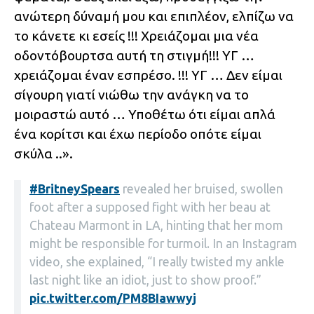
ανώτερη δύναμή μου και επιπλέον, ελπίζω να
το κάνετε κι εσείς !!! Χρειάζομαι μια νέα
οδοντόβουρτσα αυτή τη στιγμή!!! ΥΓ …
χρειάζομαι έναν εσπρέσο. !!! ΥΓ … Δεν είμαι
σίγουρη γιατί νιώθω την ανάγκη να το
μοιραστώ αυτό … Υποθέτω ότι είμαι απλά
ένα κορίτσι και έχω περίοδο οπότε είμαι
σκύλα ..».
#BritneySpears
revealed her bruised, swollen
foot after a supposed fight with her beau at
Chateau Marmont in LA, hinting that her mom
might be responsible for turmoil. In an Instagram
video, she explained, “I really twisted my ankle
last night like an idiot, just to show proof.”
pic.twitter.com/PM8BIawwyj