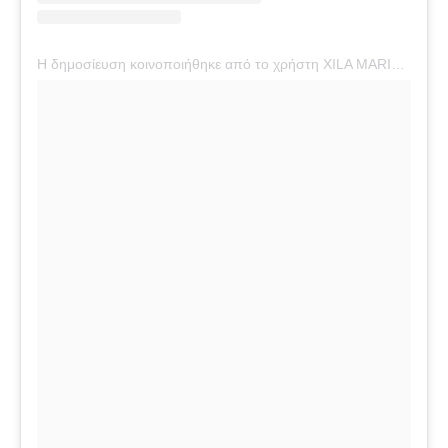
Η δημοσίευση κοινοποιήθηκε από το χρήστη XILA MARIA RIVER RED (@britneyspears)