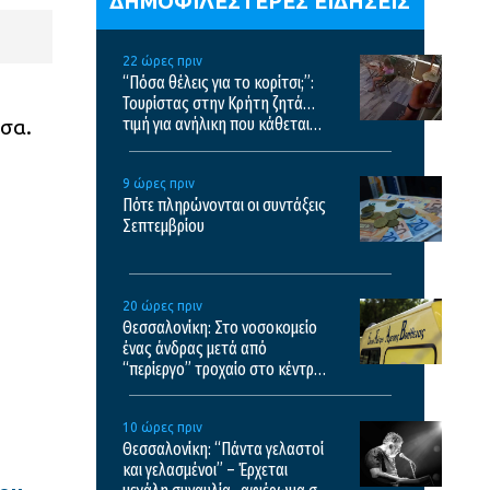
ΔΗΜΟΦΙΛΕΣΤΕΡΕΣ ΕΙΔΗΣΕΙΣ
22 ώρες πριν
“Πόσα θέλεις για το κορίτσι;”:
Τουρίστας στην Κρήτη ζητά…
τιμή για ανήλικη που κάθεται
σα.
αμέριμνη, τι καταγγέλλει ο
ιδιοκτήτης επιχείρησης
9 ώρες πριν
Πότε πληρώνονται οι συντάξεις
Σεπτεμβρίου
20 ώρες πριν
Θεσσαλονίκη: Στο νοσοκομείο
ένας άνδρας μετά από
“περίεργο” τροχαίο στο κέντρο
της πόλης
10 ώρες πριν
Θεσσαλονίκη: “Πάντα γελαστοί
και γελασμένοι” – Έρχεται