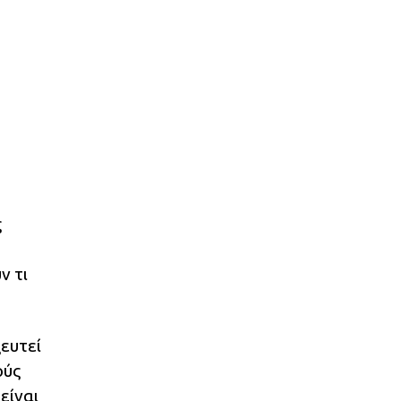
ς
ν τι
ζευτεί
ούς
είναι