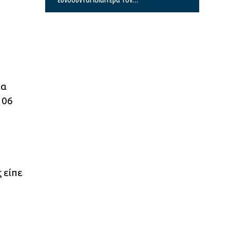
Αύγουστο
ια
106
 είπε