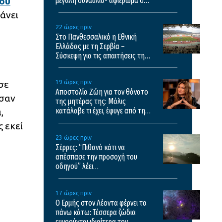
ου
μεγάλη συναυλία- αφιέρωμα στο
έργο του Θάνου Μικρούτσικου
κάνει
22 ώρες πριν
Στο Πανθεσσαλικό η Εθνική
Ελλάδας με τη Σερβία –
Σύσκεψη για τις απαιτήσεις της
UEFA
σε
19 ώρες πριν
Αποστολία Ζώη για τον θάνατο
ύσαν
της μητέρας της: Μόλις
κατάλαβε τι έχει, έφυγε από τη
,
ζωή
 εκεί
23 ώρες πριν
Σέρρες: “Πιθανό κάτι να
απέσπασε την προσοχή του
οδηγού” λέει
πραγματογνώμονας για το
σοκαριστικό τροχαίο
17 ώρες πριν
Ο Ερμής στον Λέοντα φέρνει τα
πάνω κάτω: Τέσσερα ζώδια
ευνοούνται ιδιαίτερα τον