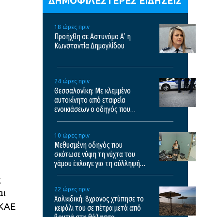
ΔΗΜΟΦΙΛΕΣΤΕΡΕΣ ΕΙΔΗΣΕΙΣ
18 ώρες πριν
Προήχθη σε Αστυνόμο Α’ η
Κωνσταντία Δημογλίδου
24 ώρες πριν
Θεσσαλονίκη: Με κλεμμένο
αυτοκίνητο από εταιρεία
ενοικιάσεων ο οδηγός που
κατήγγειλε ότι τον εμβόλισαν και
τράκαρε
10 ώρες πριν
Μεθυσμένη οδηγός που
σκότωσε νύφη τη νύχτα του
γάμου έκλαιγε για τη σύλληψή
της και ζητούσε τον πατέρα της
ς
– Δείτε βίντεο
22 ώρες πριν
αι
Χαλκιδική: 8χρονος χτύπησε το
 ΚΑΕ
κεφάλι του σε πέτρα μετά από