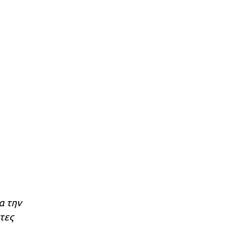
α την
τες