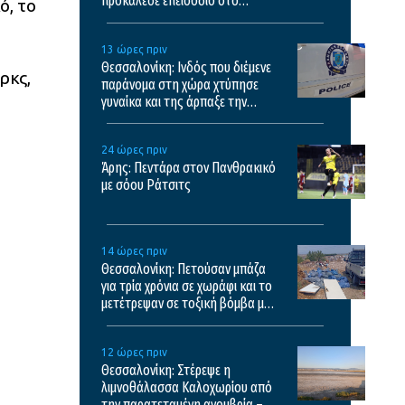
προκάλεσε επεισόδιο στο
ό, το
ξενοδοχείο και το κέντρο υγείας
13 ώρες πριν
Θεσσαλονίκη: Ινδός που διέμενε
ρκς,
παράνομα στη χώρα χτύπησε
γυναίκα και της άρπαξε την
τσάντα
24 ώρες πριν
Άρης: Πεντάρα στον Πανθρακικό
με σόου Ράτσιτς
14 ώρες πριν
Θεσσαλονίκη: Πετούσαν μπάζα
για τρία χρόνια σε χωράφι και το
μετέτρεψαν σε τοξική βόμβα με
κίνδυνο πρόκλησης πυρκαγιάς
12 ώρες πριν
Θεσσαλονίκη: Στέρεψε η
λιμνοθάλασσα Καλοχωρίου από
την παρατεταμένη ανομβρία –