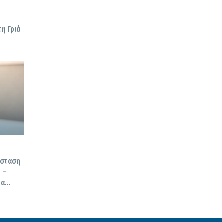
η Γριά
σύσταση
 –
τα