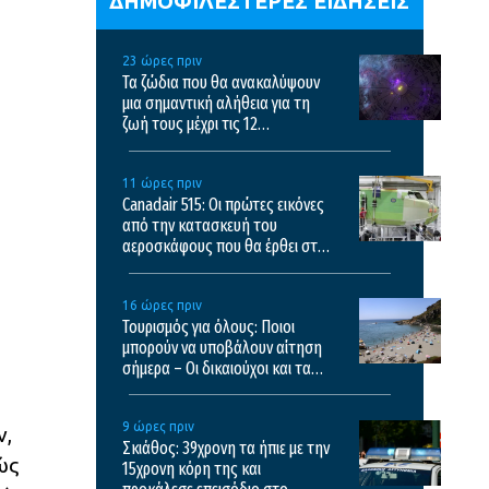
ΔΗΜΟΦΙΛΕΣΤΕΡΕΣ ΕΙΔΗΣΕΙΣ
23 ώρες πριν
Τα ζώδια που θα ανακαλύψουν
μια σημαντική αλήθεια για τη
ζωή τους μέχρι τις 12
Δεκεμβρίου
11 ώρες πριν
Canadair 515: Οι πρώτες εικόνες
από την κατασκευή του
αεροσκάφους που θα έρθει στην
Ελλάδα και θα επιχειρεί και τη
νύχτα στις φωτιές
16 ώρες πριν
Τουρισμός για όλους: Ποιοι
μπορούν να υποβάλουν αίτηση
σήμερα – Οι δικαιούχοι και τα
κριτήρια
η
9 ώρες πριν
ν,
Σκιάθος: 39χρονη τα ήπιε με την
ώς
15χρονη κόρη της και