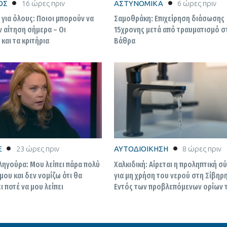
ΟΣ
16 ώρες πριν
ΑΣΤΥΝΟΜΙΚΑ
6 ώρες πριν
για όλους: Ποιοι μπορούν να
Σαμοθράκη: Επιχείρηση διάσωσης
 αίτηση σήμερα – Οι
15χρονης μετά από τραυματισμό στ
 και τα κριτήρια
Βάθρα
E
23 ώρες πριν
ΑΥΤΟΔΙΟΙΚΗΣΗ
8 ώρες πριν
ληγούρα: Μου λείπει πάρα πολύ
Χαλκιδική: Αίρεται η προληπτική 
μου και δεν νομίζω ότι θα
για μη χρήση του νερού στη Σίβηρη
 ποτέ να μου λείπει
Εντός των προβλεπόμενων ορίων 
αποτελέσματα