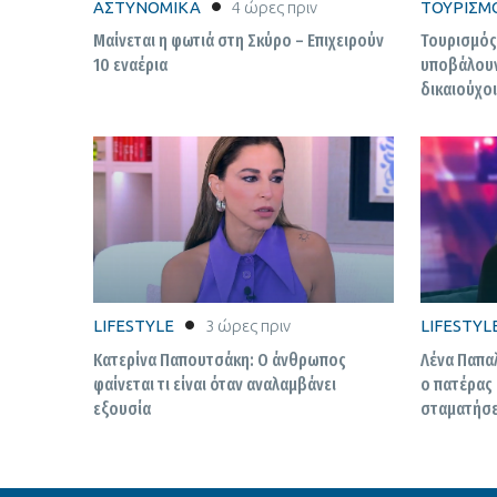
ΑΣΤΥΝΟΜΙΚΑ
4 ώρες πριν
ΤΟΥΡΙΣΜ
Μαίνεται η φωτιά στη Σκύρο – Επιχειρούν
Τουρισμός 
10 εναέρια
υποβάλουν
δικαιούχοι
LIFESTYLE
3 ώρες πριν
LIFESTYL
Κατερίνα Παπουτσάκη: Ο άνθρωπος
Λένα Παπα
φαίνεται τι είναι όταν αναλαμβάνει
ο πατέρας 
εξουσία
σταματήσει