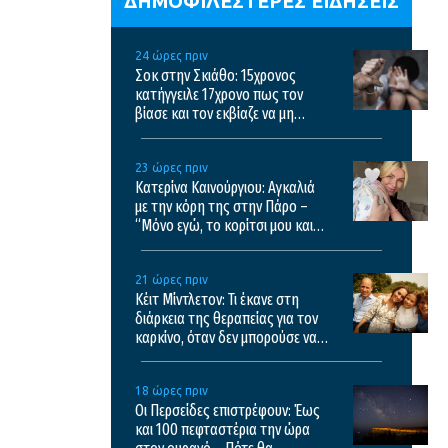
ΔΗΜΟΦΙΛΕΣΤΕΡΕΣ ΕΙΔΗΣΕΙΣ
24 ώρες πριν
Σοκ στην Σκιάθο: 15χρονος
κατήγγειλε 17χρονο πως τον
βίασε και τον εκβίαζε να μη
μιλήσει
23 ώρες πριν
Κατερίνα Καινούργιου: Αγκαλιά
με την κόρη της στην Πάρο –
“Μόνο εγώ, το κορίτσι μου και
λίγη μαγεία του
ηλιοβασιλέματος”
21 ώρες πριν
Κέιτ Μίντλετον: Τι έκανε στη
διάρκεια της θεραπείας για τον
καρκίνο, όταν δεν μπορούσε να
συγκεντρωθεί
18 ώρες πριν
Oι Περσείδες επιστρέφουν: Έως
και 100 πεφταστέρια την ώρα