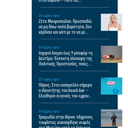
στον ουρανό – Πότε θα
απολαύσουμε το εντυπωσιακό
θέαμα
23 ώρες πριν
Ζέτα Μακρυπούλια: Προσπαθώ
να μη δίνω πολύ βαρύτητα, δεν
κέρδισα και κάτι με το να με
κατηγορώ για όλα
19 ώρες πριν
Ισχυροί άνεμοι έως 9 μποφόρ τη
Δευτέρα: Έκτακτη σύσκεψη της
Πολιτικής Προστασίας, ποιες
περιοχές μπαίνουν σε Red Code
23 ώρες πριν
Πάρος: Στον εισαγγελέα σήμερα
ο ιδιοκτήτης του beach bar –
Ελεύθεροι οι γονείς του 4χρονου
που πνίγηκε στην πισίνα
19 ώρες πριν
Τραγωδία στην Αίγινα: 48χρονος
τουρίστας ανασύρθηκε νεκρός
στη Μετώπη κατά τη διάρκεια