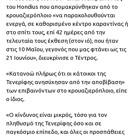
του Hondius που απομακρύνθηκαν από το
κρουαζιερόπλοιο «να παρακολουθούνται
ενεργά, σε καθορισμένο κέντρο καραντίνας ή
στο σπίτι τους, επί 42 ημέρες από την
τελευταία τους έκθεση (στον ιό), που ήταν
στις 10 Μαΐου, γεγονός που μας φτάνει ως τις
21 Ιουνίου», διευκρίνισε ο Τέντρος.
«Κατανοώ πλήρως ότι οι κάτοικοι της
Τενερίφης ανησύχησαν από την αποβίβαση»
των επιβαινόντων στο κρουαζιερόπλοιο, είπε
ο ίδιος.
«Ο κίνδυνος είναι μικρός, τόσο για τον
πληθυσμό της Τενερίφης όσο και σε
παγκόσμιο επίπεδο, και όλες οι προσπάθειες