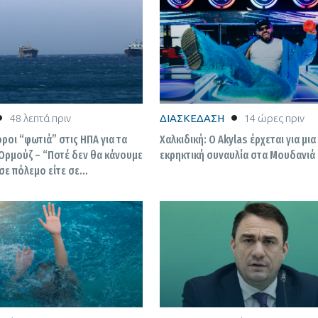
48 λεπτά πριν
ΔΙΑΣΚΕΔΑΣΗ
14 ώρες πριν
 όροι “φωτιά” στις ΗΠΑ για τα
Χαλκιδική: Ο Akylas έρχεται για μια
Ορμούζ – “Ποτέ δεν θα κάνουμε
εκρηκτική συναυλία στα Μουδανιά
 σε πόλεμο είτε σε
τεύσεις”