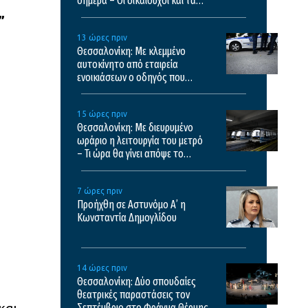
σήμερα – Οι δικαιούχοι και τα
κριτήρια
”
13 ώρες πριν
Θεσσαλονίκη: Με κλεμμένο
αυτοκίνητο από εταιρεία
ενοικιάσεων ο οδηγός που
κατήγγειλε ότι τον εμβόλισαν και
τράκαρε
15 ώρες πριν
Θεσσαλονίκη: Με διευρυμένο
ωράριο η λειτουργία του μετρό
– Τι ώρα θα γίνει απόψε το
τελευταίο δρομολόγιο
7 ώρες πριν
Προήχθη σε Αστυνόμο Α’ η
Κωνσταντία Δημογλίδου
14 ώρες πριν
Θεσσαλονίκη: Δύο σπουδαίες
θεατρικές παραστάσεις τον
και
Σεπτέμβριο στο Φράγμα Θέρμης