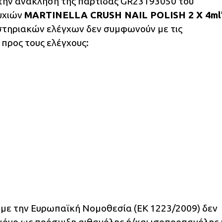
την ανάκληση της παρτίδας GR23193050 του
νυχιών
MARTINELLA CRUSH NAIL POLISH 2 X 4ml
στηριακών ελέγχων δεν συμφωνούν με τις
προς τους ελέγχους:
α με την Ευρωπαϊκή Νομοθεσία (ΕΚ 1223/2009) δεν
μόνο ως πρόσμιξη αιθανόλης ή/και ισοπροπανόλης 