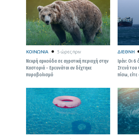
ΚΟΙΝΩΝΙΑ
5 ώρες πριν
ΔΙΕΘΝΗ
Νεκρή αρκούδα σε αγροτική περιοχή στην
Ιράν: Οι 6
Καστοριά – Ερευνάται αν δέχτηκε
Στενά του 
πυροβολισμό
πίσω, είτε
διαπραγμα