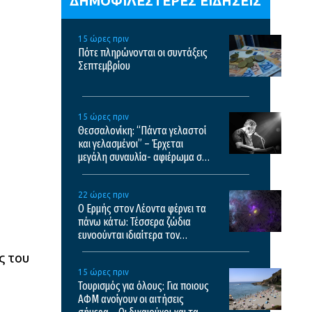
ΔΗΜΟΦΙΛΕΣΤΕΡΕΣ ΕΙΔΗΣΕΙΣ
15 ώρες πριν
Πότε πληρώνονται οι συντάξεις
Σεπτεμβρίου
15 ώρες πριν
Θεσσαλονίκη: “Πάντα γελαστοί
και γελασμένοι” – Έρχεται
μεγάλη συναυλία- αφιέρωμα στο
έργο του Θάνου Μικρούτσικου
22 ώρες πριν
Ο Ερμής στον Λέοντα φέρνει τα
πάνω κάτω: Τέσσερα ζώδια
ευνοούνται ιδιαίτερα τον
Αύγουστο
ς του
15 ώρες πριν
Τουρισμός για όλους: Για ποιους
ΑΦΜ ανοίγουν οι αιτήσεις