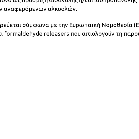
ων αναφερόμενων αλκοολών.
γορεύεται σύμφωνα με την Ευρωπαϊκή Νομοθεσία (
ει formaldehyde releasers που αιτιολογούν τη παρο