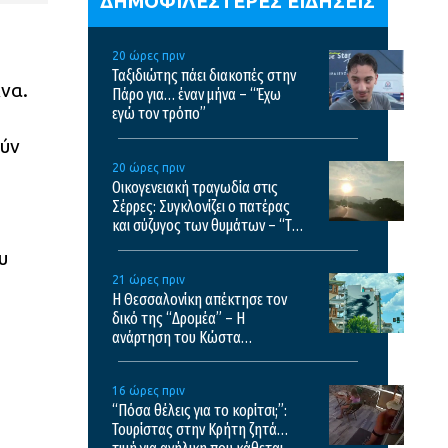
ΔΗΜΟΦΙΛΕΣΤΕΡΕΣ ΕΙΔΗΣΕΙΣ
20 ώρες πριν
Ταξιδιώτης πάει διακοπές στην
να.
Πάρο για… έναν μήνα – “Έχω
εγώ τον τρόπο”
ούν
20 ώρες πριν
Οικογενειακή τραγωδία στις
Σέρρες: Συγκλονίζει ο πατέρας
και σύζυγος των θυμάτων – “Τα
έχασα όλα”
υ
21 ώρες πριν
Η Θεσσαλονίκη απέκτησε τον
δικό της “Δρομέα” – Η
ανάρτηση του Κώστα
Βαρώτσου
16 ώρες πριν
“Πόσα θέλεις για το κορίτσι;”:
Τουρίστας στην Κρήτη ζητά…