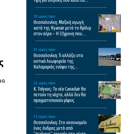
τιμή για ανήλικη που κάθεται
αμέριμνη, τι καταγγέλλει ο
ιδιοκτήτης επιχείρησης
20 ώρες πριν
Θεσσαλονίκη: Μαζική αγωγή
κατά της Ryanair μετά το θρίλερ
στον αέρα – Η 33χρονη που
έσωσε τον Σέρβο περιγράφει τις
εφιαλτικές στιγμές
21 ώρες πριν
Θεσσαλονίκη: Τι αλλάζει στα
ς
αστικά λεωφορεία της
Καλαμαριάς ενόψει της
λειτουργίας της επέκτασης του
μετρό
μα
23 ώρες πριν
Κ. Τσίγκας: Τα νέα Canadair θα
πετούν τη νύχτα, αλλά δεν θα
πραγματοποιούν ρίψεις
15 ώρες πριν
Θεσσαλονίκη: Στο νοσοκομείο
ένας άνδρας μετά από
“περίεργο” τροχαίο στο κέντρο