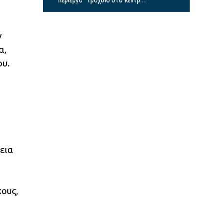
της πόλης
ν
α,
ου.
εια
χους,