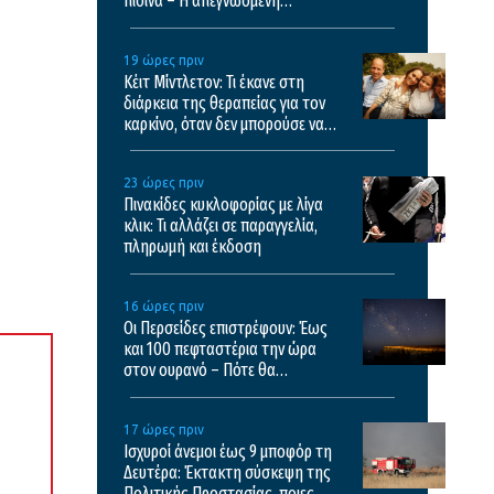
πισίνα – Η απεγνωσμένη
προσπάθεια του barman να τον
σώσει
19 ώρες πριν
Κέιτ Μίντλετον: Τι έκανε στη
διάρκεια της θεραπείας για τον
καρκίνο, όταν δεν μπορούσε να
συγκεντρωθεί
23 ώρες πριν
Πινακίδες κυκλοφορίας με λίγα
κλικ: Τι αλλάζει σε παραγγελία,
πληρωμή και έκδοση
16 ώρες πριν
Oι Περσείδες επιστρέφουν: Έως
και 100 πεφταστέρια την ώρα
στον ουρανό – Πότε θα
απολαύσουμε το εντυπωσιακό
θέαμα
17 ώρες πριν
Ισχυροί άνεμοι έως 9 μποφόρ τη
Δευτέρα: Έκτακτη σύσκεψη της
Πολιτικής Προστασίας, ποιες