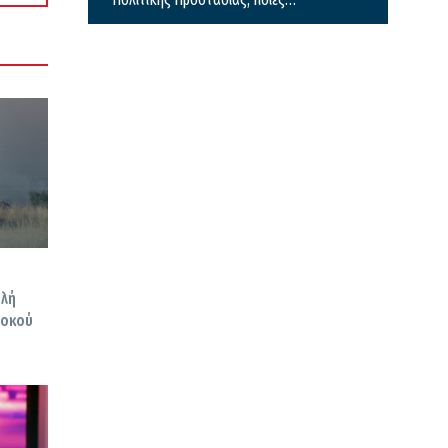
περιοχές μπαίνουν σε Red Code
ηλή
μοκού