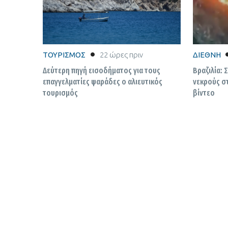
ΤΟΥΡΙΣΜΟΣ
22 ώρες πριν
ΔΙΕΘΝΗ
Δεύτερη πηγή εισοδήματος για τους
Βραζιλία: 
επαγγελματίες ψαράδες ο αλιευτικός
νεκρούς στ
τουρισμός
βίντεο