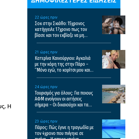
ΔΗΜΟΦΙΛΕΣΤΕΡΕΣ ΕΙΔΗΣΕΙΣ
22 ώρες πριν
Σοκ στην Σκιάθο: 15χρονος
κατήγγειλε 17χρονο πως τον
βίασε και τον εκβίαζε να μη
μιλήσει
21 ώρες πριν
Κατερίνα Καινούργιου: Αγκαλιά
με την κόρη της στην Πάρο –
“Μόνο εγώ, το κορίτσι μου και
λίγη μαγεία του
ηλιοβασιλέματος”
24 ώρες πριν
Τουρισμός για όλους: Για ποιους
ΑΦΜ ανοίγουν οι αιτήσεις
σήμερα – Οι δικαιούχοι και τα
ς. Η
κριτήρια
23 ώρες πριν
Πάρος: Πώς έγινε η τραγωδία με
τον 4χρονο που πνίγηκε σε