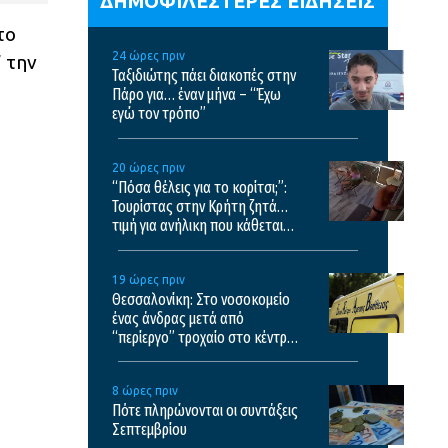
ΔΗΜΟΦΙΛΕΣΤΕΡΕΣ ΕΙΔΗΣΕΙΣ
το
24 ώρες πριν
 την
Ταξιδιώτης πάει διακοπές στην
Πάρο για… έναν μήνα – “Έχω
εγώ τον τρόπο”
20 ώρες πριν
“Πόσα θέλεις για το κορίτσι;”:
Τουρίστας στην Κρήτη ζητά…
τιμή για ανήλικη που κάθεται
αμέριμνη, τι καταγγέλλει ο
ιδιοκτήτης επιχείρησης
19 ώρες πριν
Θεσσαλονίκη: Στο νοσοκομείο
ένας άνδρας μετά από
“περίεργο” τροχαίο στο κέντρο
της πόλης
8 ώρες πριν
Πότε πληρώνονται οι συντάξεις
Σεπτεμβρίου