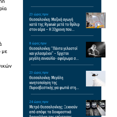
hn
ρία
23 ώρες πριν
Θεσσαλονίκη: Μαζική αγωγή
κατά της Ryanair μετά το θρίλερ
στον αέρα – Η 33χρονη που
έσωσε τον Σέρβο περιγράφει τις
εφιαλτικές στιγμές
ά
8 ώρες πριν
Θεσσαλονίκη: “Πάντα γελαστοί
 με
και γελασμένοι” – Έρχεται
μεγάλη συναυλία- αφιέρωμα στο
έργο του Θάνου Μικρούτσικου
σικών
23 ώρες πριν
Θεσσαλονίκη: Μεγάλη
κινητοποίηση της
Πυροσβεστικής για φωτιά στη
Θέρμη – Κινητοποιήθηκαν 6
εναέρια
24 ώρες πριν
Μετρό Θεσσαλονίκης: Ξεκινούν
από απόψε τα δοκιμαστικά
δρομολόγια της επέκτασης