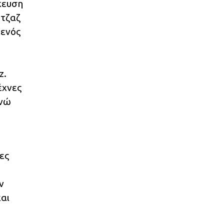
κευση
 τζαζ
 ενός
z.
έχνες
ενώ
ες
ν
και