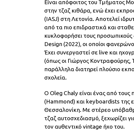
Είναι απόφοιτος του Τμήματος Μο
στην τζαζ κιθάρα, ενώ έχει εκπρ
(IASJ) στη Λετονία. Αποτελεί ιδρυ
από τα πιο επιδραστικά και σταθε
κυκλοφορήσει τους προσωπικούς δ
Design (2022), οι οποίοι φανερώνο
Έχει συνεργαστεί σε live και ηχο
(όπως οι Γιώργος Κοντραφούρης, Τά
παράλληλα διατηρεί πλούσιο εκπα
σχολεία.
Ο Oleg Chaly είναι ένας από τους 
(Hammond) και keyboardists της ελ
Θεσσαλονίκη. Με στέρεο υπόβαθρο
τζαζ αυτοσχεδιασμό, ξεχωρίζει γι
τον αυθεντικό vintage ήχο του.