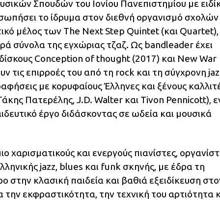
υσικών Σπουδών του Ιονίου Πανεπιστημίου με ειδί
οσωπήσει το ίδρυμα στον διεθνή οργανισμό σχολών
τικό μέλος των The Next Step Quintet (και Quartet),
ρά σύνολα της εγχώριας τζαζ. Ως bandleader έχει
ίσκους Conception of thought (2017) και New War
υν τις επιρροές του από τη rock και τη σύγχρονη jaz
γραφήσεις με κορυφαίους Έλληνες και ξένους καλλιτ
κης Πατερέλης, J.D. Walter και Tivon Pennicott), 
ιδευτικό έργο διδάσκοντας σε ωδεία και μουσικά
πιο χαρισματικούς και ενεργούς πιανίστες, οργανίστ
ληνικής jazz, blues και funk σκηνής, με έδρα τη
 στην κλασική παιδεία και βαθιά εξειδίκευση στο
α την εκφραστικότητα, την τεχνική του αρτιότητα 