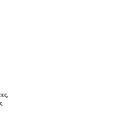
ες,
ς