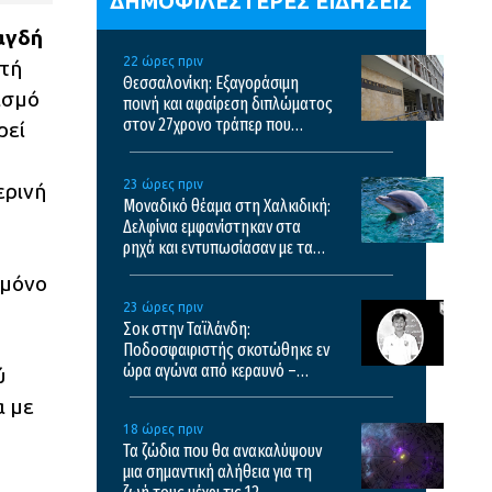
ΔΗΜΟΦΙΛΕΣΤΕΡΕΣ ΕΙΔΗΣΕΙΣ
αγδή
22 ώρες πριν
στή
Θεσσαλονίκη: Εξαγοράσιμη
ασμό
ποινή και αφαίρεση διπλώματος
στον 27χρονο τράπερ που
ρεί
έτρεχε με 182χλμ/ώρα στην
ΠΑΘΕ
23 ώρες πριν
ερινή
Μοναδικό θέαμα στη Χαλκιδική:
Δελφίνια εμφανίστηκαν στα
ρηχά και εντυπωσίασαν με τα
άλματά τους – Δείτε βίντεο
 μόνο
23 ώρες πριν
Σοκ στην Ταϊλάνδη:
Ποδοσφαιριστής σκοτώθηκε εν
ώρα αγώνα από κεραυνό –
ύ
Σκληρό βίντεο
α με
18 ώρες πριν
Τα ζώδια που θα ανακαλύψουν
μια σημαντική αλήθεια για τη