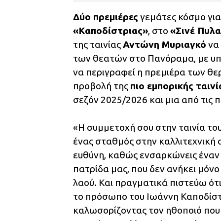
Δύο πρεμιέρες
γεμάτες κόσμο για
«Καποδίστριας»
, στο
«Σινέ Πυλα
της ταινίας
Αντώνη Μυριαγκό
να 
των θεατών στο Πανόραμα, με υπέ
να περιγραφεί η πρεμιέρα των θερ
προβολή της
πιο εμπορικής ταινί
σεζόν 2025/2026 και μια από τις 
«Η συμμετοχή σου στην ταινία το
ένας σταθμός στην καλλιτεχνική σ
ευθύνη, καθώς ενσαρκώνεις έναν 
πατρίδα μας, που δεν ανήκει μόνο
λαού. Και πραγματικά πιστεύω ότ
το πρόσωπο του Ιωάννη Καποδίστ
καλωσορίζοντας τον ηθοποιό που 