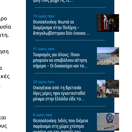
ζωή τους μέχρι τις 12
Δεκεμβρίου
19 ώρες πριν
ιρο
Θεσσαλονίκη: Φωτιά σε
υσία
διαμέρισμα στην Πολίχνη –
Απεγκλωβίστηκαν δύο ένοικοι –
άτη.
Δείτε βίντεο
11 ώρες πριν
ηση
Τουρισμός για όλους: Ποιοι
μπορούν να υποβάλουν αίτηση
σήμερα – Οι δικαιούχοι και τα
α
κριτήρια
ικές
20 ώρες πριν
ι
Οικογένεια από τη Βρετανία
λίγες μέρες πριν εγκατασταθεί
μόνιμα στην Ελλάδα είδε το
σπίτι της να καταστρέφεται στη
φωτιά της Αιγιαλείας
8 ώρες πριν
και
Θεσσαλονίκη: Ινδός που διέμενε
ους
παράνομα στη χώρα χτύπησε
γυναίκα και της άρπαξε την