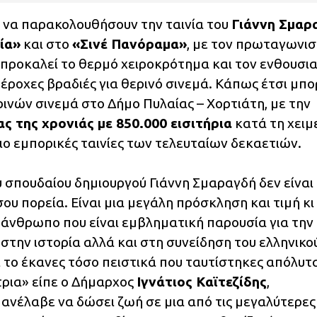
 να παρακολουθήσουν την ταινία του
Γιάννη Σμαρ
ία»
και στο
«Σινέ Πανόραμα»
, με τον πρωταγωνι
προκαλεί το θερμό χειροκρότημα και τον ενθουσι
ροχες βραδιές για θερινό σινεμά. Κάπως έτσι μπο
ινών σινεμά στο Δήμο Πυλαίας – Χορτιάτη, με την
ας της χρονιάς με 850.000 εισιτήρια
κατά τη χειμ
πιο εμπορικές ταινίες των τελευταίων δεκαετιών.
υ σπουδαίου δημιουργού Γιάννη Σμαραγδή δεν είναι
ου πορεία. Είναι μια μεγάλη πρόσκληση και τιμή κι
άνθρωπο που είναι εμβληματική παρουσία για την
 στην ιστορία αλλά και στη συνείδηση του ελληνικο
ι το έκανες τόσο πειστικά που ταυτίστηκες απόλυτ
ρια» είπε ο Δήμαρχος
Ιγνάτιος Καϊτεζίδης
,
ανέλαβε να δώσει ζωή σε μια από τις μεγαλύτερες