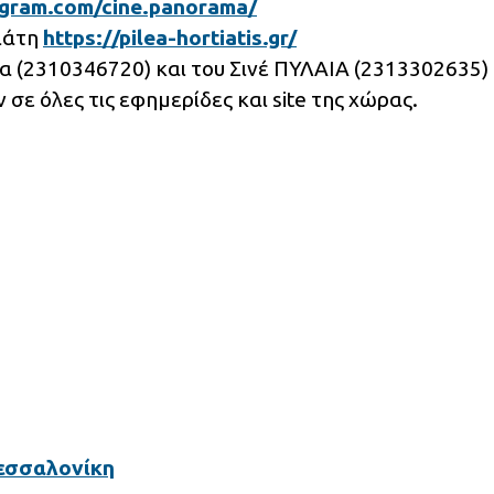
agram.com/cine.panorama/
τιάτη
https://pilea-hortiatis.gr/
 (2310346720) και του Σινέ ΠΥΛΑΙΑ (2313302635)
ε όλες τις εφημερίδες και site της χώρας.
εσσαλονίκη