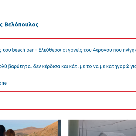
ς Βελόπουλος
 του beach bar – Ελεύθεροι οι γονείς του 4χρονου που πνίγη
ύ βαρύτητα, δεν κέρδισα και κάτι με το να με κατηγορώ γι
one