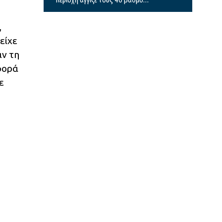
Κελσίου
,
είχε
αν τη
αφορά
ε