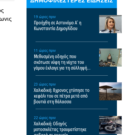
ΔΗΜΟΦΙΛΕΣΤΕΡΕΣ ΕΙΔΗΣΕΙΣ
ος
19 ώρες πριν
δωνις
Προήχθη σε Αστυνόμο Α’ η
Κωνσταντία Δημογλίδου
11 ώρες πριν
Μεθυσμένη οδηγός που
σκότωσε νύφη τη νύχτα του
γάμου έκλαιγε για τη σύλληψή
της και ζητούσε τον πατέρα της
– Δείτε βίντεο
23 ώρες πριν
Χαλκιδική: 8χρονος χτύπησε το
κεφάλι του σε πέτρα μετά από
βουτιά στη θάλασσα
22 ώρες πριν
Χαλκιδική: Οδηγός
μοτοσικλέτας τραυματίστηκε