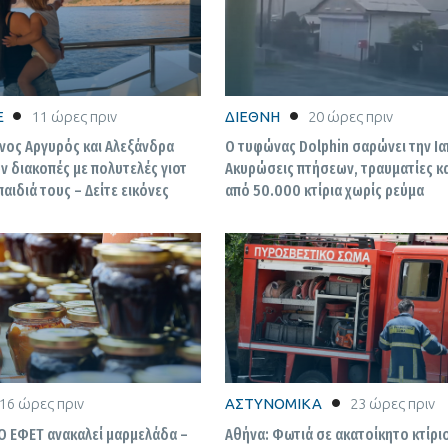
E
11 ώρες πριν
ΔΙΕΘΝΗ
20 ώρες πριν
νος Αργυρός και Αλεξάνδρα
Ο τυφώνας Dolphin σαρώνει την Ια
ν διακοπές με πολυτελές γιοτ
Ακυρώσεις πτήσεων, τραυματίες κ
παιδιά τους – Δείτε εικόνες
από 50.000 κτίρια χωρίς ρεύμα
16 ώρες πριν
ΑΣΤΥΝΟΜΙΚΑ
23 ώρες πριν
Ο ΕΦΕΤ ανακαλεί μαρμελάδα –
Αθήνα: Φωτιά σε ακατοίκητο κτίρι