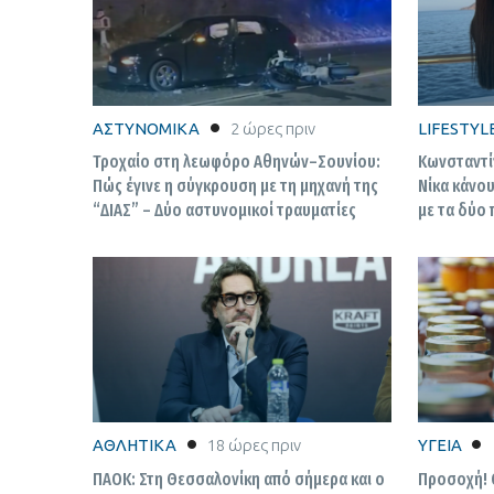
ΑΣΤΥΝΟΜΙΚΑ
2 ώρες πριν
LIFESTYL
Τροχαίο στη λεωφόρο Αθηνών–Σουνίου:
Κωνσταντί
Πώς έγινε η σύγκρουση με τη μηχανή της
Νίκα κάνου
“ΔΙΑΣ” – Δύο αστυνομικοί τραυματίες
με τα δύο 
ΑΘΛΗΤΙΚΑ
18 ώρες πριν
ΥΓΕΙΑ
ΠΑΟΚ: Στη Θεσσαλονίκη από σήμερα και ο
Προσοχή! 