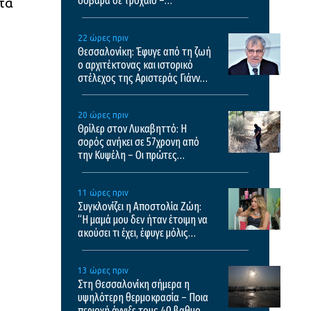
σοβαρά σε τροχαίο –
 τα
Μεταφέρθηκε σε νοσοκομείο
της Θεσσαλονίκης
22 ώρες πριν
Θεσσαλονίκη: Έφυγε από τη ζωή
ο αρχιτέκτονας και ιστορικό
στέλεχος της Αριστεράς Γιάννης
Αικατερινάρης
20 ώρες πριν
Θρίλερ στον Λυκαβηττό: Η
σορός ανήκει σε 57χρονη από
την Κυψέλη – Οι πρώτες
εκτιμήσεις του ιατροδικαστή
11 ώρες πριν
Συγκλονίζει η Αποστολία Ζώη:
“Η μαμά μου δεν ήταν έτοιμη να
ακούσει τι έχει, έφυγε μόλις
κατάλαβε τι έχει”
13 ώρες πριν
Στη Θεσσαλονίκη σήμερα η
υψηλότερη θερμοκρασία – Ποια
περιοχή άγγιξε τους 40 βαθμούς