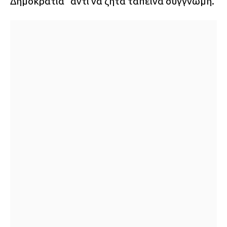
Δημοκρατία” αντί να ζητά ταπεινά συγγνώμη.