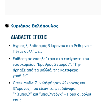
Κυριάκος Βελόπουλος
ΔΙΑΒΑΣΤΕ ΕΠΙΣΗΣ
Άγριος ξυλοδαρμός 51χρονου στο Ρέθυμνο –
Πέντε συλλήψεις
Επίθεση σε νοσηλεύτρια στα επείγοντα του
νοσοκομείου “Ερυθρός Σταυρός”: “Την
άρπαξε από τα μαλλιά, της κατάφερε
γροθιές”
Greek Μafia: Συνελήφθησαν 49χρονος και
37χρονος, που είχαν τα ψευδώνυμα
“πίτμπουλ” και “μπουλντόγκ” – Ποιοι οι ρόλοι
τους