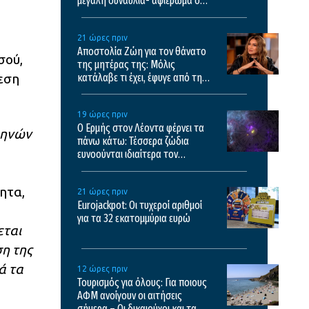
μεγάλη συναυλία- αφιέρωμα στο
έργο του Θάνου Μικρούτσικου
21 ώρες πριν
Αποστολία Ζώη για τον θάνατο
σού,
της μητέρας της: Μόλις
εση
κατάλαβε τι έχει, έφυγε από τη
ζωή
19 ώρες πριν
Ο Ερμής στον Λέοντα φέρνει τα
θηνών
πάνω κάτω: Τέσσερα ζώδια
ευνοούνται ιδιαίτερα τον
Αύγουστο
ητα,
21 ώρες πριν
Eurojackpot: Οι τυχεροί αριθμοί
για τα 32 εκατoμμύρια ευρώ
εται
ση της
ά τα
12 ώρες πριν
Τουρισμός για όλους: Για ποιους
ΑΦΜ ανοίγουν οι αιτήσεις
σήμερα – Οι δικαιούχοι και τα