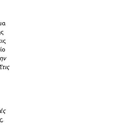
μα
ης
ις
ίο
μην
Στις
ές
ς,