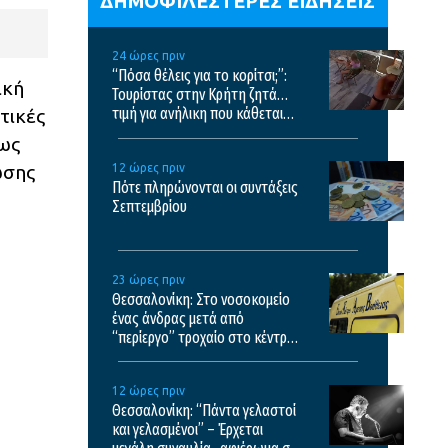
ΔΗΜΟΦΙΛΕΣΤΕΡΕΣ ΕΙΔΗΣΕΙΣ
24 ώρες πριν
“Πόσα θέλεις για το κορίτσι;”:
ική
Τουρίστας στην Κρήτη ζητά…
τιμή για ανήλικη που κάθεται
τικές
αμέριμνη, τι καταγγέλλει ο
πως
ιδιοκτήτης επιχείρησης
ωσης
12 ώρες πριν
Πότε πληρώνονται οι συντάξεις
Σεπτεμβρίου
23 ώρες πριν
Θεσσαλονίκη: Στο νοσοκομείο
ένας άνδρας μετά από
“περίεργο” τροχαίο στο κέντρο
της πόλης
12 ώρες πριν
Θεσσαλονίκη: “Πάντα γελαστοί
και γελασμένοι” – Έρχεται