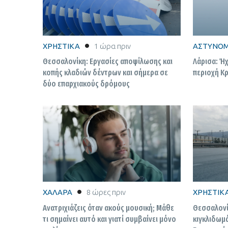
ΧΡΗΣΤΙΚΑ
1 ώρα πριν
ΑΣΤΥΝΟΜ
Θεσσαλονίκη: Εργασίες αποψίλωσης και
Λάρισα: Ήχ
κοπής κλαδιών δέντρων και σήμερα σε
περιοχή Κ
δύο επαρχιακούς δρόμους
ΧΑΛΑΡΑ
8 ώρες πριν
ΧΡΗΣΤΙΚ
Ανατριχιάζεις όταν ακούς μουσική; Μάθε
Θεσσαλονί
τι σημαίνει αυτό και γιατί συμβαίνει μόνο
κιγκλιδωμ