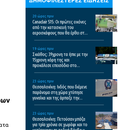
ΔΗΜΟΦΙΛΕΣΤΕΡΕΣ ΕΙΔΗΣΕΙΣ
20 ώρες πριν
Canadair 515: Οι πρώτες εικόνες
από την κατασκευή του
αεροσκάφους που θα έρθει στην
Ελλάδα και θα επιχειρεί και τη
νύχτα στις φωτιές
19 ώρες πριν
Σκιάθος: 39χρονη τα ήπιε με την
15χρονη κόρη της και
προκάλεσε επεισόδιο στο
ξενοδοχείο και το κέντρο υγείας
23 ώρες πριν
Θεσσαλονίκη: Ινδός που διέμενε
παράνομα στη χώρα χτύπησε
γυναίκα και της άρπαξε την
εων
τσάντα
23 ώρες πριν
Θεσσαλονίκη: Πετούσαν μπάζα
ματα
για τρία χρόνια σε χωράφι και το