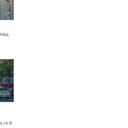
 Λάκη
ς το ΙΧ