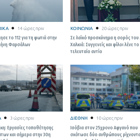
ΙΚΑ
14 ώρες πριν
ΚΟΙΝΩΝΙΑ
20 ώρες πριν
ησε το 112 για τη φωτιά στην
Σε λαϊκό προσκύνημα η σορός του
ρήνη Φαρσάλων
Χαλκιά: Συγγενείς και φίλοι λένε το
τελευταίο αντίο
Α
3 ώρες πριν
ΔΙΕΘΝΗ
10 ώρες πριν
κη: Εργασίες τοποθέτησης
Ισόβια στον 25χρονο Αφγανό που
άτων και σήμερα στην 30η
σκότωσε δύο ανθρώπους ρίχνοντα