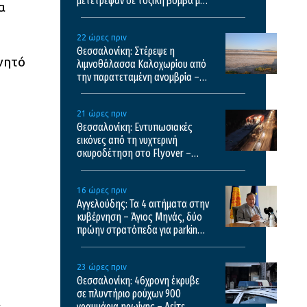
μετέτρεψαν σε τοξική βόμβα με
α
κίνδυνο πρόκλησης πυρκαγιάς
22 ώρες πριν
Θεσσαλονίκη: Στέρεψε η
νητό
λιμνοθάλασσα Καλοχωρίου από
την παρατεταμένη ανομβρία –
Αποκαρδιωτικές εικόνες
21 ώρες πριν
Θεσσαλονίκη: Εντυπωσιακές
εικόνες από τη νυχτερινή
σκυροδέτηση στο Flyover –
Δείτε βίντεο
16 ώρες πριν
Αγγελούδης: Τα 4 αιτήματα στην
κυβέρνηση – Άγιος Μηνάς, δύο
πρώην στρατόπεδα για parking,
καθαρισμός Θερμαϊκού και
λόφος Τούμπας
23 ώρες πριν
Θεσσαλονίκη: 46χρονη έκρυβε
σε πλυντήριο ρούχων 900
γραμμάρια ηρωίνης – Δείτε