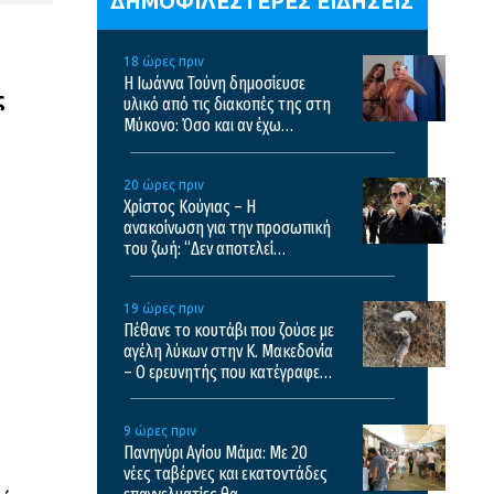
ΔΗΜΟΦΙΛΕΣΤΕΡΕΣ ΕΙΔΗΣΕΙΣ
18 ώρες πριν
Η Ιωάννα Τούνη δημοσίευσε
ς
υλικό από τις διακοπές της στη
Μύκονο: Όσο και αν έχω
ταξιδέψει, αυτός είναι ο
αγαπημένος μου προορισμός
20 ώρες πριν
Χρίστος Κούγιας – Η
ανακοίνωση για την προσωπική
του ζωή: “Δεν αποτελεί
αντικείμενο δημόσιας
συζήτησης”
19 ώρες πριν
Πέθανε το κουτάβι που ζούσε με
αγέλη λύκων στην Κ. Μακεδονία
– Ο ερευνητής που κατέγραφε
τη συμβίωση εξηγεί γιατί δεν
επενέβη όταν το είδε άρρωστο
9 ώρες πριν
Πανηγύρι Αγίου Μάμα: Με 20
νέες ταβέρνες και εκατοντάδες