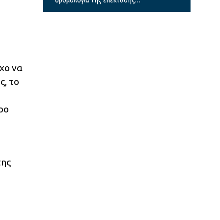
προς Καλαμαριά – Μέχρι τέλος
του μήνα η παράδοση
όχο να
ς, το
ρο
της