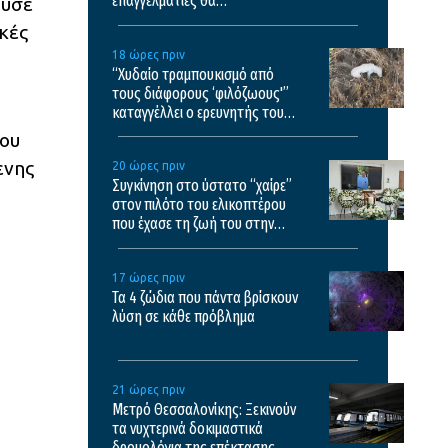
επαγγελματίες θα
ούσε
πραγματοποιηθεί το φετινό
ικές
πανηγύρι
18 ώρες πριν
“Χυδαίο τραμπουκισμό από
τους διάφορους ‘φιλόζωους'”
καταγγέλλει ο ερευνητής του
ΑΠΘ μετά τον θάνατο του
που
κουταβιού που ζούσε με αγέλη
ενης
20 ώρες πριν
λύκων
Συγκίνηση στο ύστατο “χαίρε”
στον πιλότο του ελικοπτέρου
που έχασε τη ζωή του στην
Ψάθα – Δείτε εικόνες
17 ώρες πριν
Τα 4 ζώδια που πάντα βρίσκουν
λύση σε κάθε πρόβλημα
21 ώρες πριν
Μετρό Θεσσαλονίκης: Ξεκινούν
τα νυχτερινά δοκιμαστικά
δρομολόγια της επέκτασης