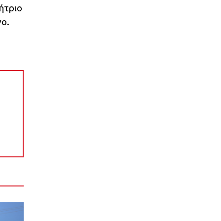
ήτριο
γο.