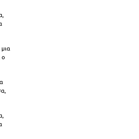
α,
α
 μια
 ο
ζα
σα,
α,
α