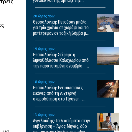
γυναίκα και της άρπαξε την
τρεις
τσάντα
20 ώρες πριν
Θεσσαλονίκη: Πετούσαν μπάζα
ες
για τρία χρόνια σε χωράφι και το
μετέτρεψαν σε τοξική βόμβα με
κίνδυνο πρόκλησης πυρκαγιάς
19 ώρες πριν
Θεσσαλονίκη: Στέρεψε η
λιμνοθάλασσα Καλοχωρίου από
την παρατεταμένη ανομβρία –
Αποκαρδιωτικές εικόνες
18 ώρες πριν
Θεσσαλονίκη: Εντυπωσιακές
εικόνες από τη νυχτερινή
σκυροδέτηση στο Flyover –
Δείτε βίντεο
13 ώρες πριν
Αγγελούδης: Τα 4 αιτήματα στην
κυβέρνηση – Άγιος Μηνάς, δύο
 μια
πρώην στρατόπεδα για parking,