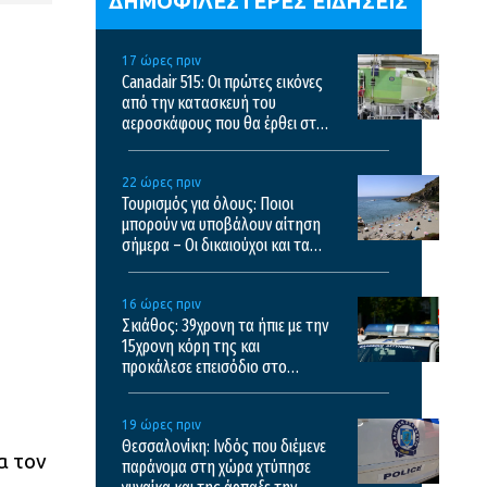
ΔΗΜΟΦΙΛΕΣΤΕΡΕΣ ΕΙΔΗΣΕΙΣ
17 ώρες πριν
Canadair 515: Οι πρώτες εικόνες
από την κατασκευή του
αεροσκάφους που θα έρθει στην
Ελλάδα και θα επιχειρεί και τη
νύχτα στις φωτιές
22 ώρες πριν
Τουρισμός για όλους: Ποιοι
μπορούν να υποβάλουν αίτηση
σήμερα – Οι δικαιούχοι και τα
κριτήρια
16 ώρες πριν
Σκιάθος: 39χρονη τα ήπιε με την
15χρονη κόρη της και
προκάλεσε επεισόδιο στο
ξενοδοχείο και το κέντρο υγείας
19 ώρες πριν
Θεσσαλονίκη: Ινδός που διέμενε
α τον
παράνομα στη χώρα χτύπησε