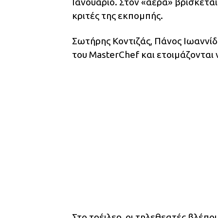
Ιανουάριο. Στον «αέρα» βρίσκετα
κριτές της εκπομπής.
Σωτήρης Κοντιζάς, Πάνος Ιωαννίδ
του MasterChef και ετοιμάζονται 
Στο τρέιλερ, οι τηλεθεατές βλέπο