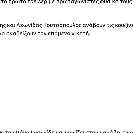
ι το πρώτο τρέιλερ με πρωταγωνιστές φυσικά τους 
ης και Λεωνίδας Κουτσόπουλος ανάβουν τις κουζίν
να αναδείξουν τον επόμενο νικητή.
υν τον Πάνο Ιωαννίδη να ψωνίζει στον μανάβη, ενώ